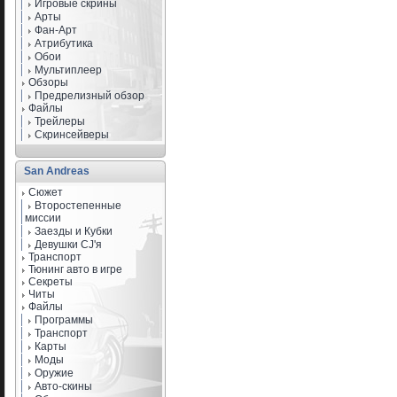
Игровые скрины
Арты
Фан-Арт
Атрибутика
Обои
Мультиплеер
Обзоры
Предрелизный обзор
Файлы
Трейлеры
Скринсейверы
San Andreas
Сюжет
Второстепенные
миссии
Заезды и Кубки
Девушки CJ'я
Транспорт
Тюнинг авто в игре
Секреты
Читы
Файлы
Программы
Транспорт
Карты
Моды
Оружие
Авто-скины