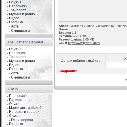
Оружие
Персонажи
Транспорт
Музыка и радио
Видео
Графика
Автор:
Microsoft Games. Converted by Dimazz
Арты
Почта:
Скриншоты
Версия:
1.1
Скачиваний:
4284
Размер файла:
1.05 MB
The Lost and Damned
Сайт:
http://www.gtalark.com/
Оружие
Персонажи
Транспорт
Вс
Музыка и радио
Детали рейтинга файлов
Видео
Графика
+ Подробнее
Арты
Скриншоты
GTA IV
Персонажи
Радиостанции
Оружие
Марки автомобилей
Награды и трофеи
Сюжет
Глава первая
Графика