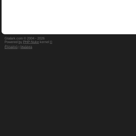
Gtalark.com © 2004 -
2026
Powered
by
PHP-Nuke
kernel
©
Êîíòàêòû
|
Ïðàâèëà