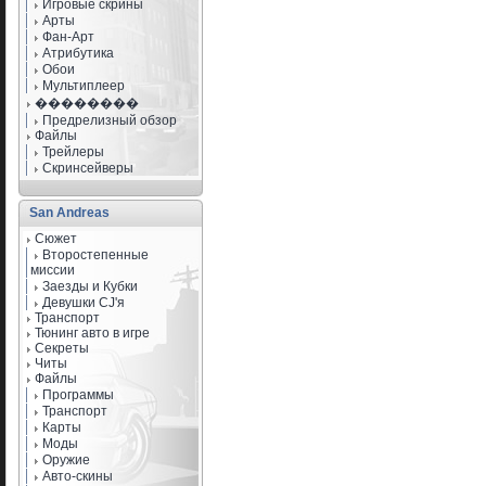
Игровые скрины
Арты
Фан-Арт
Атрибутика
Обои
Мультиплеер
��������
Предрелизный обзор
Файлы
Трейлеры
Скринсейверы
San Andreas
Сюжет
Второстепенные
миссии
Заезды и Кубки
Девушки CJ'я
Транспорт
Тюнинг авто в игре
Секреты
Читы
Файлы
Программы
Транспорт
Карты
Моды
Оружие
Авто-скины