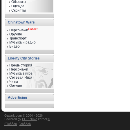
Объекты
Одежда
Скрипты
Chinatown Wars
Новое!
Персонажи
Оружие
Транспорт
Музыка и радио
Видео
Liberty City Stories
Предыстория
Персонажи
Музыка в игре
Сетевая Игра
Читы
Оружие
Advertising
Gtalark.com © 2004 -
2026
Powered
by
PHP-Nuke
kernel
©
Êîíòàêòû
|
Ïðàâèëà