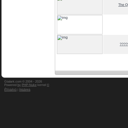
The Q
????
Gtalark.com © 2004 -
2026
Powered
by
PHP-Nuke
kernel
©
Êîíòàêòû
|
Ïðàâèëà