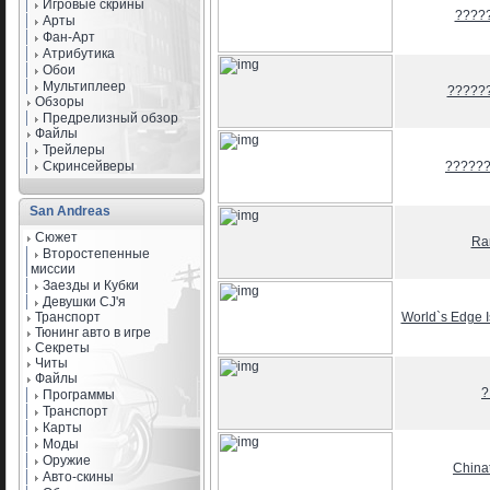
Игровые скрины
????
Арты
Фан-Арт
Атрибутика
Обои
Мультиплеер
?????
Обзоры
Предрелизный обзор
Файлы
Трейлеры
Скринсейверы
?????
San Andreas
Сюжет
Ra
Второстепенные
миссии
Заезды и Кубки
Девушки CJ'я
Транспорт
World`s Edge I
Тюнинг авто в игре
Секреты
Читы
Файлы
?
Программы
Транспорт
Карты
Моды
Оружие
China
Авто-скины