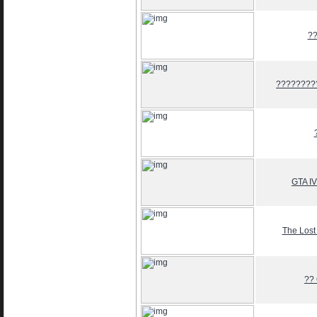
?
?????????
GTA IV
The Los
??