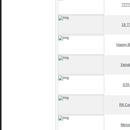
????
19 ?
Happy Bi
Yama
GTA 
R6 Co
Merc