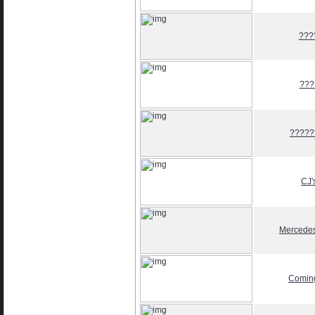
???
???
?????
CJ'
Mercedes
Coming