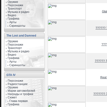
Оружие
Персонажи
Транспорт
Gta
Музыка и радио
Видео
Графика
Арты
Скриншоты
?????? 
The Lost and Damned
Оружие
???
Персонажи
Транспорт
Музыка и радио
Видео
Графика
?????? 
Арты
Скриншоты
GTA IV
Real
Персонажи
Радиостанции
Оружие
Марки автомобилей
??????? 
Награды и трофеи
Сюжет
Глава первая
Графика