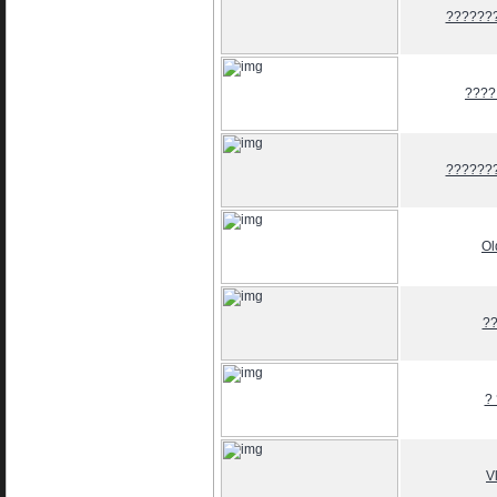
??????
????
???????
Ol
?
?
V