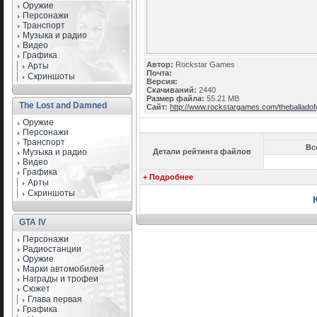
Оружие
Персонажи
Транспорт
Музыка и радио
Видео
Графика
Автор:
Rockstar Games
Арты
Почта:
Скриншоты
Версия:
Скачиваний:
2440
Размер файла:
55.21 MB
The Lost and Damned
Сайт:
http://www.rockstargames.com/theballadof
Оружие
Персонажи
Транспорт
Вс
Музыка и радио
Детали рейтинга файлов
Видео
Графика
+ Подробнее
Арты
Скриншоты
GTA IV
Персонажи
Радиостанции
Оружие
Марки автомобилей
Награды и трофеи
Сюжет
Глава первая
Графика