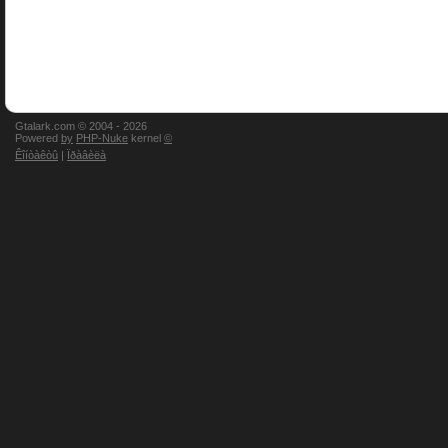
Gtalark.com © 2004 -
2026
Powered
by
PHP-Nuke
kernel
©
Êîíòàêòû
|
Ïðàâèëà