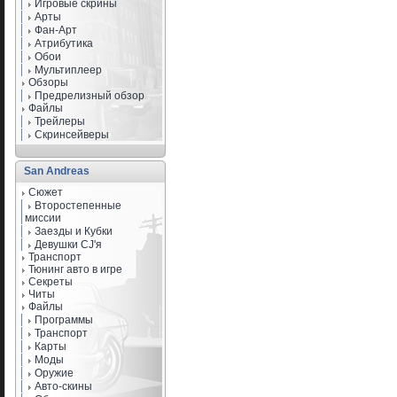
Игровые скрины
Арты
Фан-Арт
Атрибутика
Обои
Мультиплеер
Обзоры
Предрелизный обзор
Файлы
Трейлеры
Скринсейверы
San Andreas
Сюжет
Второстепенные
миссии
Заезды и Кубки
Девушки CJ'я
Транспорт
Тюнинг авто в игре
Секреты
Читы
Файлы
Программы
Транспорт
Карты
Моды
Оружие
Авто-скины