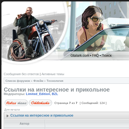
Gtalark.com
•
FAQ
•
Поиск
Сообщения без ответов
|
Активные темы
Список форумов
»
Флейм
»
Технология
Ссылки на интересное и прикольное
Модераторы:
Limited_Edition
,
BZL
Страница
7
из
7
[ Сообщений: 124 ]
Для печати
Ссылки на интересное и прикольное
Автор