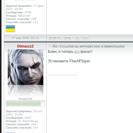
Зарегистрирован:
17 фев
2007, 00:00
Сообщения:
1559
Откуда:
NikoLive!
Сказал спасибо:
209
Спасибо сказали:
121
17 апр 2009, 02:13
DimazzzZ
Re: Ссылки на интересное и прикольное
Блин, я теперь
его
фанат!
Установите FlashPlayer
_________________
Respected
Зарегистрирован:
26 окт
2004, 23:00
Сообщения:
2937
Откуда:
St.-Petersburg
Сказал спасибо:
206
Спасибо сказали:
244