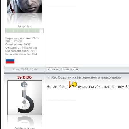
_________________
Respected
Зарегистрирован:
26 окт
2004, 23:00
Сообщения:
2937
Откуда:
St.-Petersburg
Сказал спасибо:
206
Спасибо сказали:
244
16 апр 2009, 18:04
SerDIDG
Re: Ссылки на интересное и прикольное
Не, это бред
пусть они убъются аб стену. В
_________________
Beatles is a live!