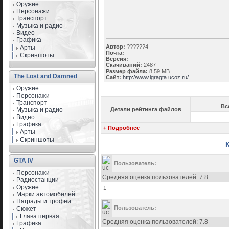
Оружие
Персонажи
Транспорт
Музыка и радио
Видео
Графика
Автор:
??????4
Арты
Почта:
Скриншоты
Версия:
Скачиваний:
2487
Размер файла:
8.59 MB
The Lost and Damned
Сайт:
http://www.igragta.ucoz.ru/
Оружие
Персонажи
Транспорт
Вс
Музыка и радио
Детали рейтинга файлов
Видео
Графика
+ Подробнее
Арты
Скриншоты
GTA IV
Пользователь:
Персонажи
Средняя оценка пользователей: 7.8
Радиостанции
Оружие
1
Марки автомобилей
Награды и трофеи
Пользователь:
Сюжет
Глава первая
Средняя оценка пользователей: 7.8
Графика