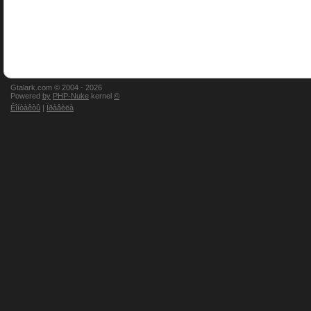
Gtalark.com © 2004 -
2026
Powered
by
PHP-Nuke
kernel
©
Êîíòàêòû
|
Ïðàâèëà