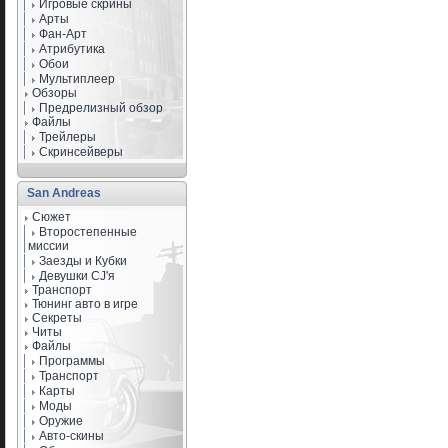
Игровые скрины
Арты
Фан-Арт
Атрибутика
Обои
Мультиплеер
Обзоры
Предрелизный обзор
Файлы
Трейлеры
Скринсейверы
San Andreas
Сюжет
Второстепенные
миссии
Заезды и Кубки
Девушки CJ'я
Транспорт
Тюнинг авто в игре
Секреты
Читы
Файлы
Программы
Транспорт
Карты
Моды
Оружие
Авто-скины