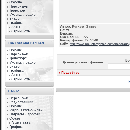
Оружие
Персонажи
Транспорт
Музыка и радио
Видео
Графика
Автор:
Rockstar Games
Арты
Почта:
Скриншоты
Версия:
Скачиваний:
2227
Размер файла:
19.72 MB
The Lost and Damned
Сайт:
http://www.rockstargames.com/theballadof
Оружие
Персонажи
Транспорт
Вс
Музыка и радио
Детали рейтинга файлов
Видео
Графика
+ Подробнее
Арты
Скриншоты
GTA IV
Персонажи
Радиостанции
Оружие
Марки автомобилей
Награды и трофеи
Сюжет
Глава первая
Графика