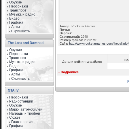
Оружие
Персонажи
Транспорт
Музыка и радио
Видео
Графика
Автор:
Rockstar Games
Арты
Почта:
Скриншоты
Версия:
Скачиваний:
2240
Размер файла:
23.92 MB
The Lost and Damned
Сайт:
http://www.rockstargames.com/theballadof
Оружие
Персонажи
Транспорт
Вс
Музыка и радио
Детали рейтинга файлов
Видео
Графика
+ Подробнее
Арты
Скриншоты
GTA IV
Персонажи
Радиостанции
Оружие
Марки автомобилей
Награды и трофеи
Сюжет
Глава первая
Графика