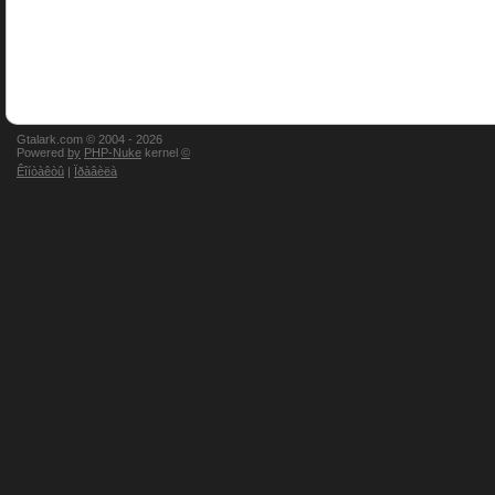
Gtalark.com © 2004 -
2026
Powered
by
PHP-Nuke
kernel
©
Êîíòàêòû
|
Ïðàâèëà