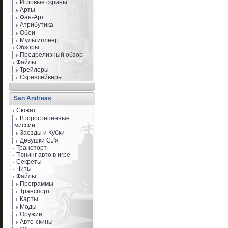
Игровые скрины
Арты
Фан-Арт
Атрибутика
Обои
Мультиплеер
Обзоры
Предрелизный обзор
Файлы
Трейлеры
Скринсейверы
San Andreas
Сюжет
Второстепенные
миссии
Заезды и Кубки
Девушки CJ'я
Транспорт
Тюнинг авто в игре
Секреты
Читы
Файлы
Программы
Транспорт
Карты
Моды
Оружие
Авто-скины