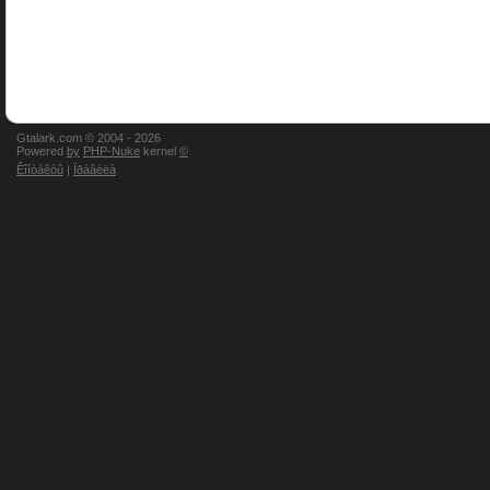
Gtalark.com © 2004 -
2026
Powered
by
PHP-Nuke
kernel
©
Êîíòàêòû
|
Ïðàâèëà