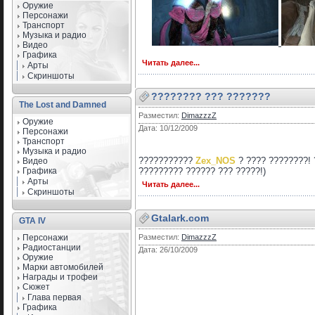
Оружие
Персонажи
Транспорт
Музыка и радио
Видео
Графика
Читать далее...
Арты
Скриншоты
???????? ??? ???????
The Lost and Damned
Разместил:
DimazzzZ
Оружие
Дата: 10/12/2009
Персонажи
Транспорт
Музыка и радио
???????????
Zex_NOS
? ???? ????????! 
Видео
Графика
????????? ?????? ??? ?????!)
Арты
Читать далее...
Скриншоты
Gtalark.com
GTA IV
Персонажи
Разместил:
DimazzzZ
Радиостанции
Дата: 26/10/2009
Оружие
Марки автомобилей
Награды и трофеи
Сюжет
Глава первая
Графика