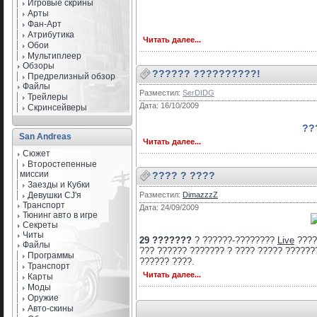
Игровые скрины
Арты
Фан-Арт
Атрибутика
Читать далее...
Обои
Мультиплеер
Обзоры
?????? ??????????!
Предрелизный обзор
Файлы
Разместил:
SerDIDG
Трейлеры
Дата: 16/10/2009
Скринсейверы
??
San Andreas
Читать далее...
Сюжет
Второстепенные
миссии
???? ? ????
Заезды и Кубки
Девушки CJ'я
Разместил:
DimazzzZ
Транспорт
Дата: 24/09/2009
Тюнинг авто в игре
Секреты
Читы
29 ???????
? ??????-????????
Live
????
Файлы
??? ?????? ??????? ? ???? ????? ??????
Программы
?????? ????.
Транспорт
Читать далее...
Карты
Моды
Оружие
Авто-скины