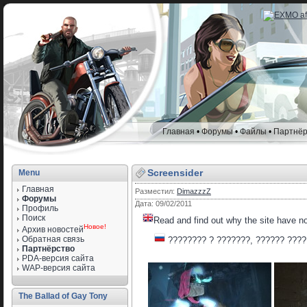
Главная
•
Форумы
•
Файлы
•
Партнёр
Screensider
Menu
Главная
Разместил:
DimazzzZ
Форумы
Дата: 09/02/2011
Профиль
Поиск
Read and find out why the site have n
Новое!
Архив новостей
Обратная связь
???????? ? ???????, ?????? ????
Партнёрство
PDA-версия сайта
WAP-версия сайта
The Ballad of Gay Tony