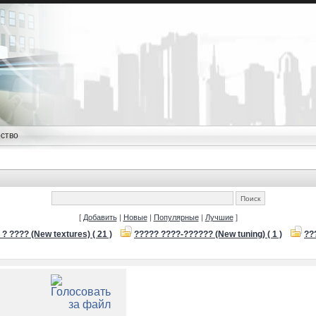
ство
[
Добавить
|
Новые
|
Популярные
|
Лучшие
]
? ???? (New textures) ( 21 )
????? ????-?????? (New tuning) ( 1 )
??