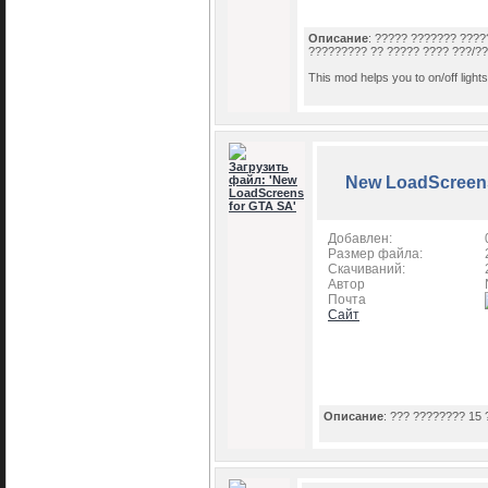
Описание
: ????? ??????? ?????
????????? ?? ????? ???? ???/??
This mod helps you to on/off lights
New LoadScreens
Добавлен:
Размер файла:
Скачиваний:
Автор
Почта
Сайт
Описание
: ??? ???????? 15