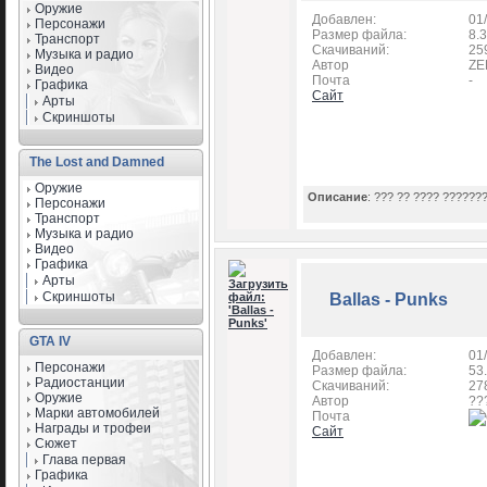
Оружие
Добавлен:
01
Персонажи
Размер файла:
8.
Транспорт
Скачиваний:
25
Музыка и радио
Автор
ZE
Видео
Почта
-
Графика
Сайт
Арты
Скриншоты
The Lost and Damned
Оружие
Описание
: ??? ?? ???? ??????
Персонажи
Транспорт
Музыка и радио
Видео
Графика
Арты
Скриншоты
Ballas - Punks
GTA IV
Добавлен:
01
Персонажи
Размер файла:
53
Радиостанции
Скачиваний:
27
Оружие
Автор
??
Марки автомобилей
Почта
Награды и трофеи
Сайт
Сюжет
Глава первая
Графика