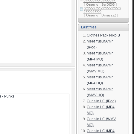
????????? ????????.
[ Ответ от:
SerDIDG
]
?????? ?? ?????????? ?
??????????
[ Ответ от:
DimazzzZ
]
Last files
Clothes Pack Niko B
Meet Yusuf Amir
(iPod)
Meet Yusuf Amir
(MP4 MQ)
Meet Yusuf Amir
(WMV MQ)
Meet Yusuf Amir
(MP4 HQ)
Meet Yusuf Amir
(WMV HQ)
Guns in LC (iPod)
Guns in LC (MP4
MQ)
Guns in LC (WMV
MQ)
Guns in LC (MP4