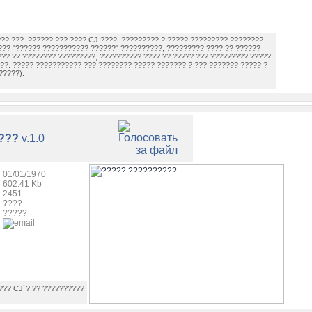
?? ???. ?????? ??? ???? CJ ????, ????????? ? ????? ????????? ????????.
??? "?????? ??????????? ??????" ??????????, ????????? ???? ?? ??????
??? ?? ???????? ?????????, ?????????? ???? ?? ????? ??? ????????? ?????
??. ????? ??????????? ??? ???????? ????? ??????? ? ??? ??????? ????? ?
?????).
???
v.1.0
01/01/1970
602.41 Kb
2451
????
?????
???? CJ`? ?? ??????????