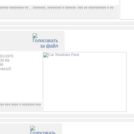
????? ???????? ?? ... ???????, ???????? ? ??????. ??? ?? ?????????? ? ??
/01/1970
.30 Kb
86
mazzzZ
??? ??? ???? ? ??????? ???