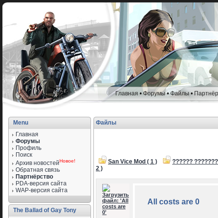
Главная
•
Форумы
•
Файлы
•
Партнёр
Menu
Файлы
Главная
Форумы
Профиль
Поиск
Новое!
San Vice Mod ( 1 )
?????? ??????? 
Архив новостей
2 )
Обратная связь
Партнёрство
PDA-версия сайта
WAP-версия сайта
All costs are 0
The Ballad of Gay Tony