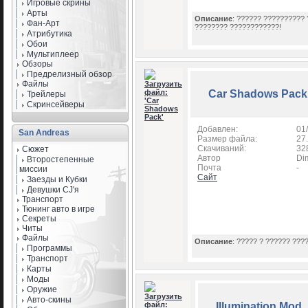
Игровые скрины
Арты
Описание
: ?????? ?????????? 
Фан-Арт
???????? ????????????!
Атрибутика
Обои
Мультиплеер
Обзоры
Предрелизный обзор
Файлы
Car Shadows Pack
Трейлеры
Скринсейверы
Добавлен:
01
San Andreas
Размер файла:
27
Скачиваний:
32
Сюжет
Автор
Di
Второстепенные
Почта
-
миссии
Сайт
Заезды и Кубки
Девушки CJ'я
Транспорт
Тюнинг авто в игре
Секреты
Читы
Файлы
Описание
: ????? ? ?????? ???
Программы
Транспорт
Карты
Моды
Оружие
Авто-скины
Illumination Mod