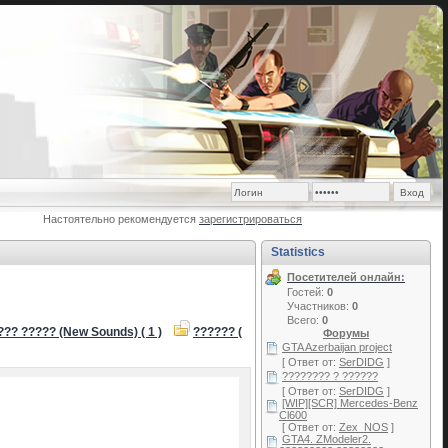
Настоятельно рекомендуется
зарегистрироваться
Statistics
Посетителей онлайн:
Гостей:
0
Участников:
0
Всего:
0
??? ????? (New Sounds) ( 1 )
?????? (
Форумы
GTA Azerbaijan project
[ Ответ от:
SerDIDG
]
???????? ? ??????
[ Ответ от:
SerDIDG
]
[WIP][SCR] Mercedes-Benz
Cl600
[ Ответ от:
Zex_NOS
]
GTA4. ZModeler2.