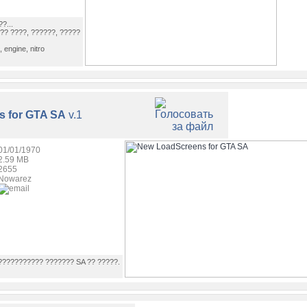
?...
?? ????, ??????, ?????
, engine, nitro
 for GTA SA
v.1
01/01/1970
2.59 MB
2655
Nowarez
 ??????????? ??????? SA ?? ?????.