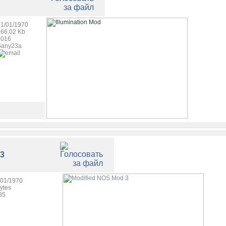
01/01/1970
166.02 Kb
3016
Sany23a
 3
/01/1970
ytes
85