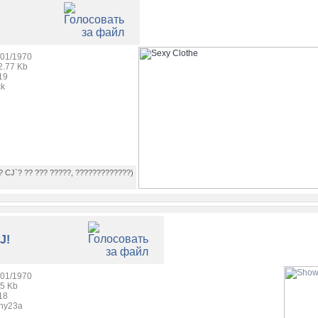
/01/1970
2.77 Kb
19
ck
? CJ`? ?? ??? ?????, ?????????????)
J!
/01/1970
95 Kb
18
ny23a