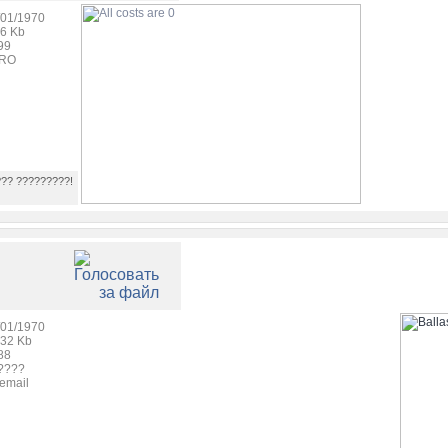
/01/1970
36 Kb
99
RO
??? ?????????!
/01/1970
.32 Kb
88
????