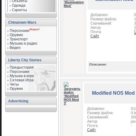
Объекты
Одежда
Скрипты
Добавлен:
Размер файла:
Chinatown Wars
Скачиваний:
Автор
Новое!
Персонажи
Почта
Оружие
Сайт
Транспорт
Музыка и радио
Видео
Liberty City Stories
Описание
:
Предыстория
Персонажи
Музыка в игре
Сетевая Игра
Читы
Оружие
Modified NOS Mod
Advertising
Добавлен:
01
Размер файла:
0 b
Скачиваний:
35
Автор
jax
Почта
-
Сайт