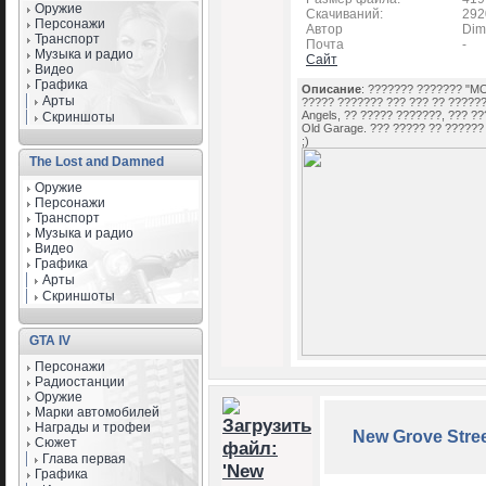
Оружие
Скачиваний:
292
Персонажи
Автор
Dim
Транспорт
Почта
-
Музыка и радио
Сайт
Видео
Графика
Описание
: ??????? ??????? "M
Арты
????? ??????? ??? ??? ?? ?????
Angels, ?? ????? ???????, ??? ?
Скриншоты
Old Garage. ??? ????? ?? ??????
;)
The Lost and Damned
Оружие
Персонажи
Транспорт
Музыка и радио
Видео
Графика
Арты
Скриншоты
GTA IV
Персонажи
Радиостанции
Оружие
Марки автомобилей
Награды и трофеи
New Grove Stre
Сюжет
Глава первая
Графика