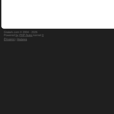
Gtalark.com © 2004 -
2026
Powered
by
PHP-Nuke
kernel
©
Êîíòàêòû
|
Ïðàâèëà