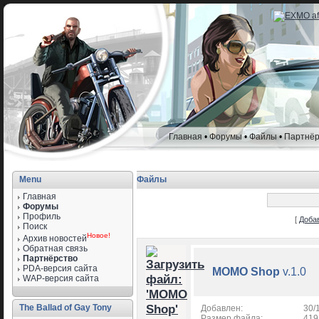
Главная
•
Форумы
•
Файлы
•
Партнёр
Menu
Файлы
Главная
Форумы
Профиль
[
Доба
Поиск
Новое!
Архив новостей
Обратная связь
Партнёрство
PDA-версия сайта
MOMO Shop
v.1.0
WAP-версия сайта
The Ballad of Gay Tony
Добавлен:
30/
Размер файла:
419