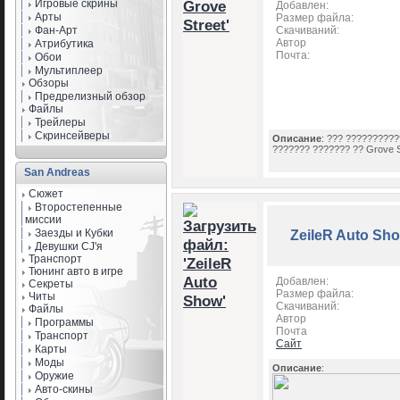
Игровые скрины
Добавлен:
Арты
Размер файла:
Фан-Арт
Скачиваний:
Автор
Атрибутика
Почта:
Обои
Мультиплеер
Обзоры
Предрелизный обзор
Файлы
Трейлеры
Скринсейверы
Описание
: ??? ?????????
??????? ??????? ?? Grove S
San Andreas
Сюжет
Второстепенные
миссии
Заезды и Кубки
ZeileR Auto Sh
Девушки CJ'я
Транспорт
Тюнинг авто в игре
Добавлен:
Секреты
Размер файла:
Читы
Скачиваний:
Файлы
Автор
Программы
Почта
Транспорт
Сайт
Карты
Моды
Описание
:
Оружие
Авто-скины