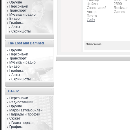
Оружие
файла:
2590
Персонажи
Скачиваний:
Rockstar
Транспорт
Автор
Games
Музыка и радио
Почта
-
Видео
Сайт
Графика
Арты
Скриншоты
The Lost and Damned
Описание
:
Оружие
Персонажи
Транспорт
Музыка и радио
Видео
Графика
Арты
Скриншоты
GTA IV
Персонажи
Радиостанции
Оружие
Марки автомобилей
Награды и трофеи
Сюжет
Глава первая
Графика