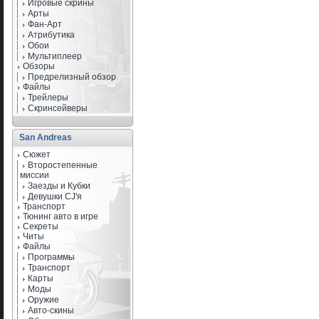
Игровые скрины
Арты
Фан-Арт
Атрибутика
Обои
Мультиплеер
Обзоры
Предрелизный обзор
Файлы
Трейлеры
Скринсейверы
San Andreas
Сюжет
Второстепенные
миссии
Заезды и Кубки
Девушки CJ'я
Транспорт
Тюнинг авто в игре
Секреты
Читы
Файлы
Программы
Транспорт
Карты
Моды
Оружие
Авто-скины