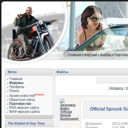
Главная
•
Форумы
•
Файлы
•
Партнёр
Menu
Файлы
Главная
Форумы
Профиль
[
Добавить
|
Н
Поиск
Новое!
Архив новостей
Обратная связь
Партнёрство
PDA-версия сайта
Official Sprunk 
WAP-версия сайта
The Ballad of Gay Tony
Добавлен:
30/11/199
Размер
3.91 MB