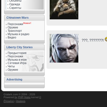
Объекты
Одежда
Скрипты
Chinatown Wars
Новое!
Персонажи
Оружие
Транспорт
Музыка и радио
Видео
???, ???????!
Liberty City Stories
Предыстория
Персонажи
Музыка в игре
Сетевая Игра
Читы
Оружие
Advertising
Gtalark.com © 2004 -
2026
Powered
by
PHP-Nuke
kernel
©
Êîíòàêòû
|
Ïðàâèëà