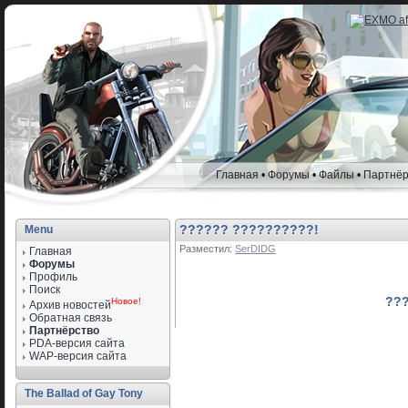
Главная
•
Форумы
•
Файлы
•
Партнёр
?????? ??????????!
Menu
Разместил:
SerDIDG
Главная
Форумы
Профиль
Поиск
???
Новое!
Архив новостей
Обратная связь
Партнёрство
PDA-версия сайта
WAP-версия сайта
The Ballad of Gay Tony