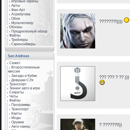
Игровые скрины
Арты
Фан-Арт
Атрибутика
Обои
???????!))))
Мультиплеер
Обзоры
Предрелизный обзор
Файлы
Трейлеры
Скринсейверы
San Andreas
Сюжет
Второстепенные
миссии
Заезды и Кубки
??? ??? ? ?? ))
Девушки CJ'я
Транспорт
Тюнинг авто в игре
Секреты
Читы
Файлы
Программы
Транспорт
Карты
Моды
Оружие
? ??????!!))
Авто-скины