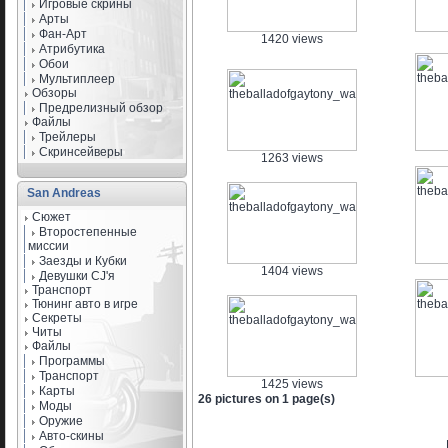
Игровые скрины
Арты
Фан-Арт
1420 views
Атрибутика
Обои
Мультиплеер
Обзоры
Предрелизный обзор
Файлы
Трейлеры
Скринсейверы
1263 views
San Andreas
Сюжет
Второстепенные
миссии
Заезды и Кубки
1404 views
Девушки CJ'я
Транспорт
Тюнинг авто в игре
Секреты
Читы
Файлы
Программы
Транспорт
1425 views
Карты
26 pictures on 1 page(s)
Моды
Оружие
Авто-скины