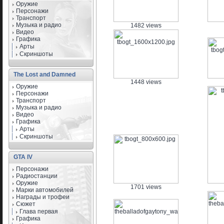
Оружие
Персонажи
Транспорт
Музыка и радио
1482 views
Видео
Графика
Арты
Скриншоты
The Lost and Damned
1448 views
Оружие
Персонажи
Транспорт
Музыка и радио
Видео
Графика
Арты
Скриншоты
GTA IV
Персонажи
Радиостанции
Оружие
1701 views
Марки автомобилей
Награды и трофеи
Сюжет
Глава первая
Графика