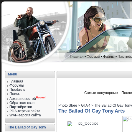
Главная
•
Форумы
•
Файлы
•
Партнёр
Menu
Главная
Форумы
Профиль
Самые популярные
::
После
Поиск
Новое!
Архив новостей
Обратная связь
Photo Store
>
GTA 4
> The Ballad Of Gay Tony
Партнёрство
The Ballad Of Gay Tony Arts
PDA-версия сайта
WAP-версия сайта
The Ballad of Gay Tony