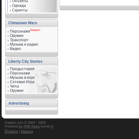
Объекты
Одежда
Скрипты
Chinatown Wars
Новое!
Персонажи
Оружие
Транспорт
Музыка и радио
Видео
Liberty City Stories
Предыстория
Персонажи
Музыка в игре
Сетевая Игра
Читы
Оружие
Advertising
Gtalark.com © 2004 -
2026
Powered
by
PHP-Nuke
kernel
©
Êîíòàêòû
|
Ïðàâèëà