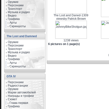
Оружие
Персонажи
Транспорт
Музыка и радио
The Lost and Daned-1309
Видео
views
by Patrick Brown
Графика
Арты
Скриншоты
The Lost and Damned
1238 views
Оружие
6 pictures on 1 page(s)
Персонажи
Транспорт
Музыка и радио
Видео
Графика
Арты
Скриншоты
GTA IV
Персонажи
Радиостанции
Оружие
Марки автомобилей
Награды и трофеи
Сюжет
Глава первая
Графика