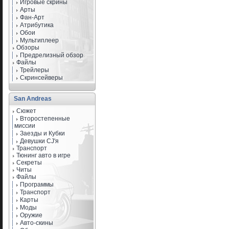
Игровые скрины
Арты
Фан-Арт
Атрибутика
Обои
Мультиплеер
Обзоры
Предрелизный обзор
Файлы
Трейлеры
Скринсейверы
San Andreas
Сюжет
Второстепенные
миссии
Заезды и Кубки
Девушки CJ'я
Транспорт
Тюнинг авто в игре
Секреты
Читы
Файлы
Программы
Транспорт
Карты
Моды
Оружие
Авто-скины