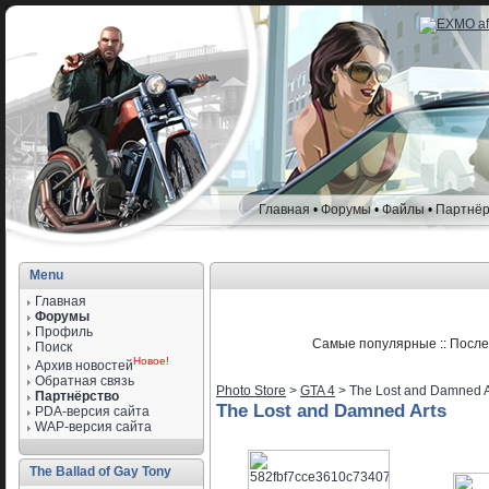
Главная
•
Форумы
•
Файлы
•
Партнёр
Menu
Главная
Форумы
Профиль
Самые популярные
::
После
Поиск
Новое!
Архив новостей
Обратная связь
Photo Store
>
GTA 4
> The Lost and Damned A
Партнёрство
The Lost and Damned Arts
PDA-версия сайта
WAP-версия сайта
The Ballad of Gay Tony