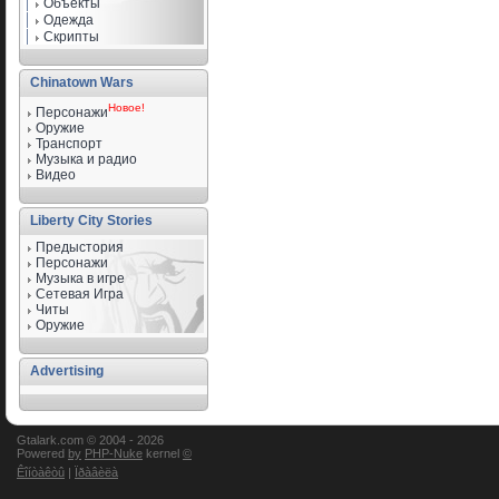
Объекты
Одежда
Скрипты
Chinatown Wars
Новое!
Персонажи
Оружие
Транспорт
Музыка и радио
Видео
Liberty City Stories
Предыстория
Персонажи
Музыка в игре
Сетевая Игра
Читы
Оружие
Advertising
Gtalark.com © 2004 -
2026
Powered
by
PHP-Nuke
kernel
©
Êîíòàêòû
|
Ïðàâèëà