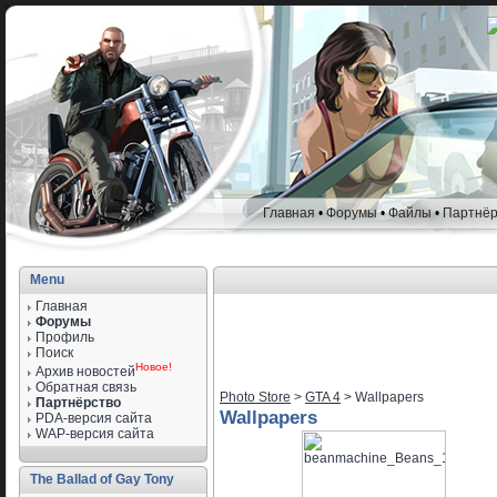
Главная
•
Форумы
•
Файлы
•
Партнёр
Menu
Главная
Форумы
Профиль
Поиск
Новое!
Архив новостей
Обратная связь
Photo Store
>
GTA 4
> Wallpapers
Партнёрство
Wallpapers
PDA-версия сайта
WAP-версия сайта
The Ballad of Gay Tony