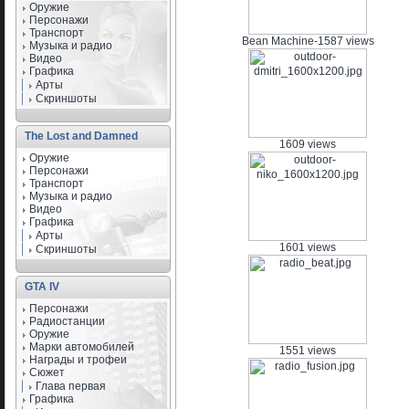
Оружие
Персонажи
Транспорт
Bean Machine-1587 views
Музыка и радио
Видео
Графика
Арты
Скриншоты
The Lost and Damned
1609 views
Оружие
Персонажи
Транспорт
Музыка и радио
Видео
Графика
Арты
1601 views
Скриншоты
GTA IV
Персонажи
Радиостанции
Оружие
Марки автомобилей
1551 views
Награды и трофеи
Сюжет
Глава первая
Графика