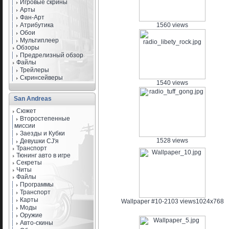
Игровые скрины
Арты
Фан-Арт
Атрибутика
1560 views
Обои
Мультиплеер
Обзоры
Предрелизный обзор
Файлы
Трейлеры
Скринсейверы
1540 views
San Andreas
Сюжет
Второстепенные
миссии
Заезды и Кубки
1528 views
Девушки CJ'я
Транспорт
Тюнинг авто в игре
Секреты
Читы
Файлы
Программы
Транспорт
Карты
Wallpaper #10-2103 views
1024x768
Моды
Оружие
Авто-скины