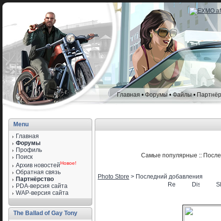
Главная
•
Форумы
•
Файлы
•
Партнёр
Menu
Главная
Форумы
Профиль
Самые популярные
::
После
Поиск
Новое!
Архив новостей
Обратная связь
Photo Store
> Последний добавления
Партнёрство
PDA-версия сайта
WAP-версия сайта
The Ballad of Gay Tony