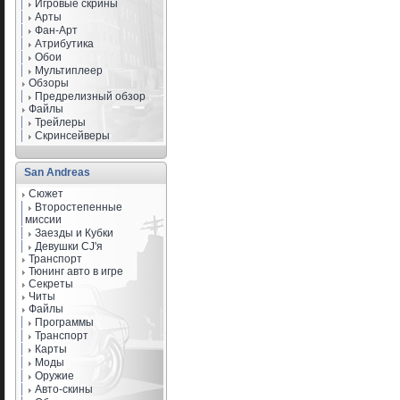
Игровые скрины
Арты
Фан-Арт
Атрибутика
Обои
Мультиплеер
Обзоры
Предрелизный обзор
Файлы
Трейлеры
Скринсейверы
San Andreas
Сюжет
Второстепенные
миссии
Заезды и Кубки
Девушки CJ'я
Транспорт
Тюнинг авто в игре
Секреты
Читы
Файлы
Программы
Транспорт
Карты
Моды
Оружие
Авто-скины