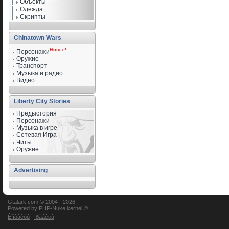
Объекты
Одежда
Скрипты
Chinatown Wars
Новое!
Персонажи
Оружие
Транспорт
Музыка и радио
Видео
Liberty City Stories
Предыстория
Персонажи
Музыка в игре
Сетевая Игра
Читы
Оружие
Advertising
Gtalark.com © 2004 -
2026
Powered
by
PHP-Nuke
kernel
©
Êîíòàêòû
|
Ïðàâèëà