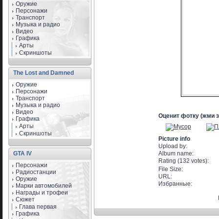
Оружие
Персонажи
Транспорт
Музыка и радио
Видео
Графика
Арты
Скриншоты
The Lost and Damned
Оружие
Персонажи
Транспорт
Музыка и радио
Видео
Оценит фотку (жми 
Графика
Арты
Скриншоты
Picture info
Upload by:
GTA IV
Album name:
Rating (132 votes):
Персонажи
File Size:
Радиостанции
URL:
Оружие
Избранные:
Марки автомобилей
Награды и трофеи
Сюжет
Глава первая
Графика