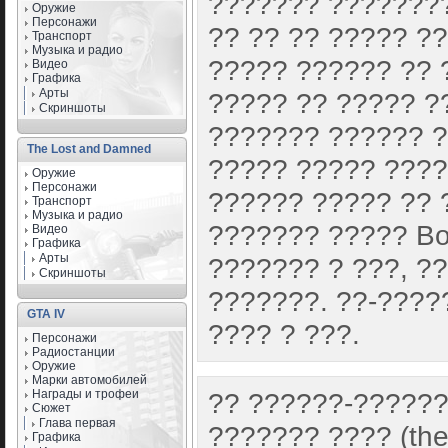
??????? ????????
Оружие
Персонажи
?? ?? ?? ????? ?
Транспорт
Музыка и радио
????? ?????? ?? 
Видео
Графика
Арты
????? ?? ????? ?
Скриншоты
??????? ?????? ?
The Lost and Damned
????? ????? ????
Оружие
Персонажи
?????? ????? ?? 
Транспорт
Музыка и радио
??????? ????? Bo
Видео
Графика
Арты
??????? ? ???, ?
Скриншоты
???????. ??-????
GTA IV
???? ? ???.
Персонажи
Радиостанции
Оружие
Марки автомобилей
Награды и трофеи
?? ??????-??????
Сюжет
Глава первая
??????? ???? (the
Графика