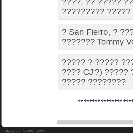
????, ?? ????? ?
????????? ????? 
? San Fierro, ? ?
??????? Tommy Ve
????? ? ????? ??
???? CJ'?) ?????
????? ????????
�� ������ �������� ����
Debugger
Gtalark.com © 2004 -
2026