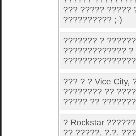
??? ????? ????? 
?????????? ;-)
??????? ? ??????
????????????? ? 
???????????????
??? ? ? Vice City
???????? ?? ????
????? ?? ??????
? Rockstar ??????
?? ?????, ?.?. ??