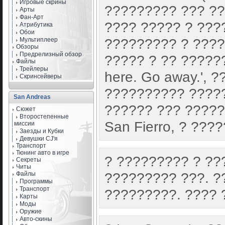
Игровые скрины
????????? ??? ??
Арты
Фан-Арт
???? ????? ? ???
Атрибутика
Обои
????????? ? ????
Мультиплеер
Обзоры
Предрелизный обзор
????? ? ?? ??????
Файлы
Трейлеры
here. Go away.', 
Скринсейверы
?????????? ?????
San Andreas
?????? ??? ?????
Сюжет
Второстепенные
San Fierro, ? ???
миссии
Заезды и Кубки
Девушки CJ'я
Транспорт
Тюнинг авто в игре
? ????????? ? ??
Секреты
Читы
????????? ???. ?
Файлы
Программы
Транспорт
?????????. ???? 
Карты
Моды
Оружие
Авто-скины