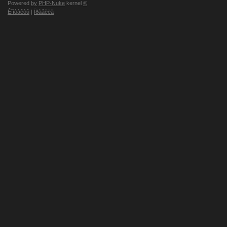
Powered
by
PHP-Nuke
kernel
©
Êîíòàêòû
|
Ïðàâèëà