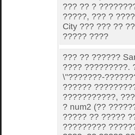
??? ?? ? ???????
?????, ??? ? ????
City ??? ??? ?? 
????? ????
??? ?? ?????? San
???? ?????????. ?
\"???????-???????
?????? ????????
???????????, ??
? num2 (?? ?????
????? ?? ????? ?
????????? ??????