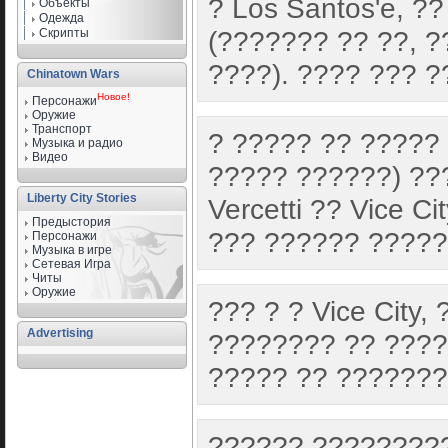
? Los Santos'e, ?
Объекты
Одежда
(??????? ?? ??, ?
Скрипты
????). ???? ??? 
Chinatown Wars
Новое!
Персонажи
Оружие
Транспорт
? ????? ?? ????? 
Музыка и радио
Видео
????? ??????) ??
Liberty City Stories
Vercetti ?? Vice 
Предыстория
??? ?????? ?????
Персонажи
Музыка в игре
Сетевая Игра
Читы
Оружие
??? ? ? Vice City
Advertising
???????? ?? ????
????? ?? ??????
?????? ?????????