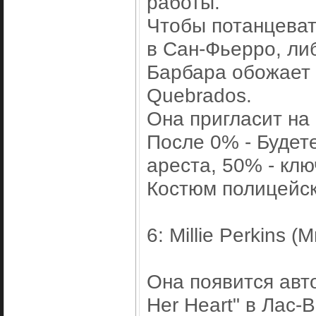
работы.
Чтобы потанцевать
в Сан-Фьерро, ли
Барбара обожает 
Quebrados.
Она пригласит на
После 0% - Будет
ареста, 50% - кл
Костюм полицейск
6: Millie Perkins 
Она появится авт
Her Heart" в Лас-