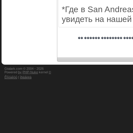
*Где в San Andre
увидеть на нашей
�� ������ �������� ����
Gtalark.com © 2004 -
2026
Powered
by
PHP-Nuke
kernel
©
Êîíòàêòû
|
Ïðàâèëà