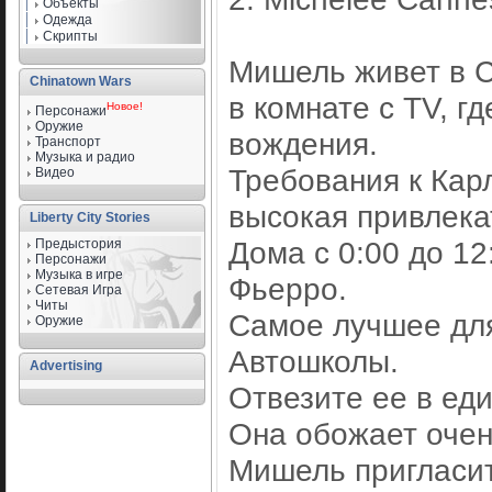
Объекты
Одежда
Скрипты
Мишель живет в С
Chinatown Wars
в комнате с TV, г
Новое!
Персонажи
Оружие
вождения.
Транспорт
Музыка и радио
Требования к Кар
Видео
высокая привлека
Liberty City Stories
Дома с 0:00 до 12
Предыстория
Персонажи
Музыка в игре
Фьерро.
Сетевая Игра
Читы
Самое лучшее для
Оружие
Автошколы.
Advertising
Отвезите ее в ед
Она обожает очен
Мишель пригласит