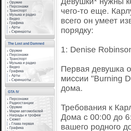
Девушки* нужны к
Оружие
Персонажи
чего-то еще. Карл
Транспорт
Музыка и радио
всего он умеет из
Видео
Графика
Арты
порядку:
Скриншоты
The Lost and Damned
1: Denise Robinso
Оружие
Персонажи
Транспорт
Музыка и радио
Первая девушка о
Видео
Графика
Арты
миссии "Burning D
Скриншоты
дома.
GTA IV
Персонажи
Радиостанции
Требования к Карл
Оружие
Марки автомобилей
Дома с 00:00 до 6
Награды и трофеи
Сюжет
Глава первая
вашего родного д
Графика