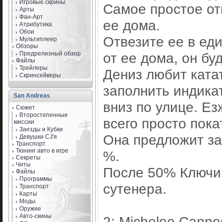
Игровые скрины
Самое простое отв
Арты
Фан-Арт
ее дома.
Атрибутика
Обои
Отвезите ее в еди
Мультиплеер
Обзоры
Предрелизный обзор
от ее дома, он бу
Файлы
Трейлеры
Дениз любит ката
Скринсейверы
заполнить индикат
San Andreas
вниз по улице. Е
Сюжет
Второстепенные
всего просто пока
миссии
Заезды и Кубки
Она предложит за
Девушки CJ'я
Транспорт
Тюнинг авто в игре
%.
Секреты
Читы
После 50% Ключи 
Файлы
Программы
сутенера.
Транспорт
Карты
Моды
Оружие
Авто-скины
2: Michelee Cann