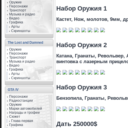
Оружие
Персонажи
Набор Оружия 1
Транспорт
Музыка и радио
Видео
Кастет, Нож, молотов, 9мм, д
Графика
Арты
Скриншоты
The Lost and Damned
Набор Оружия 2
Оружие
Персонажи
Катана, Гранаты, Револьвер,
Транспорт
винтовка с лазерным прицел
Музыка и радио
Видео
Графика
Арты
Скриншоты
Набор Оружия 3
GTA IV
Персонажи
Бензопила, Гранаты, Револьв
Радиостанции
Оружие
Марки автомобилей
Награды и трофеи
Сюжет
Глава первая
Дать 250000$
Графика