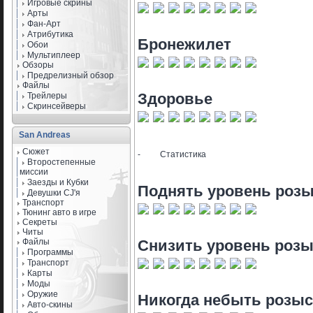
Игровые скрины
Арты
Фан-Арт
Атрибутика
Бронежилет
Обои
Мультиплеер
Обзоры
Предрелизный обзор
Файлы
Здоровье
Трейлеры
Скринсейверы
San Andreas
Сюжет
-
Статистика
Второстепенные
миссии
Заезды и Кубки
Поднять уровень роз
Девушки CJ'я
Транспорт
Тюнинг авто в игре
Секреты
Читы
Файлы
Снизить уровень роз
Программы
Транспорт
Карты
Моды
Оружие
Никогда небыть розы
Авто-скины