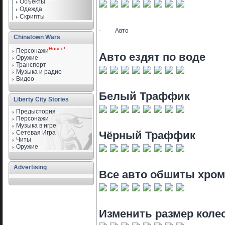
Объекты
Одежда
Скрипты
-
Авто
Chinatown Wars
Новое!
Персонажи
Авто ездят по воде
Оружие
Транспорт
Музыка и радио
Видео
Белый Траффик
Liberty City Stories
Предыстория
Персонажи
Музыка в игре
Сетевая Игра
Чёрный Траффик
Читы
Оружие
Advertising
Все авто обшиты хром
Изменить размер коле