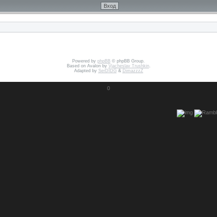
Powered by
phpBB
© phpBB Group.
Based on Avalon by
Vjacheslav Trushkin
.
Adapted by
SerDIDG
&
DimazzzZ
0