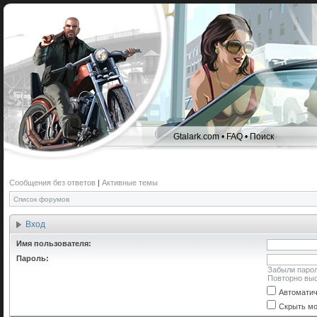
Gtalark.com
•
FAQ
•
Поиск
Сообщения без ответов
|
Активные темы
Список форумов
Вход
Имя пользователя:
Пароль:
Забыли паро
Повторно выс
Автоматич
Скрыть мо