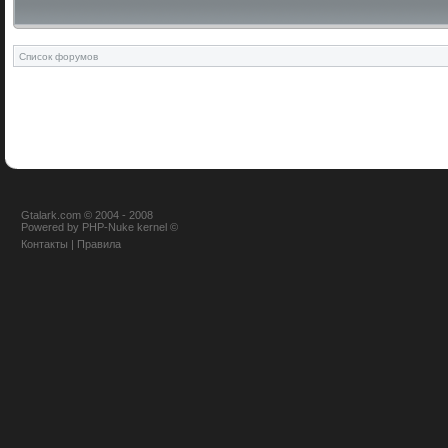
Список форумов
Gtalark.com © 2004 - 2008
Powered
by
PHP-Nuke
kernel
©
Контакты
|
Правила