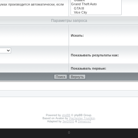
умах производится автоматически, если
Параметры запроса
Искать:
Показывать результаты как:
Показывать первые:
Powered by
phpBB
© phpBB Group.
Based on Avalon by
Vjacheslav Trushkin
.
Adapted by
SerDIDG
&
DimazzzZ
0