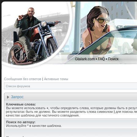
Gtalark.com
•
FAQ
•
Поиск
Сообщения без ответов
|
Активные темы
Список форумов
Запрос
Ключевые слова:
Вы можете использовать
+
, чтобы определить слова, которые должны быть в резул
результатах быть не должно. Вы можете разделить слова символом
|
для поиска лю
качестве шаблона для частичного совпадения.
Поиск по автору:
Используйте * в качестве шаблона.