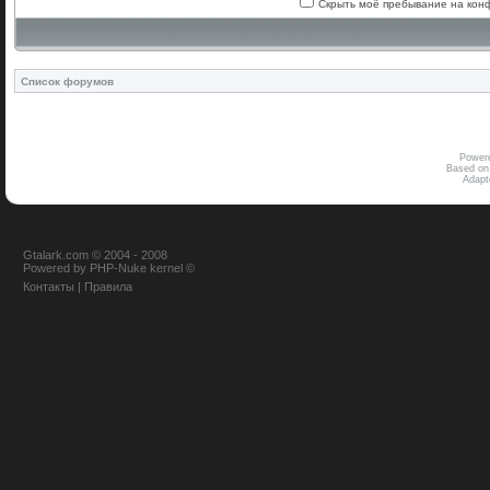
Скрыть моё пребывание на конф
Список форумов
Power
Based on
Adap
Gtalark.com © 2004 - 2008
Powered
by
PHP-Nuke
kernel
©
Контакты
|
Правила