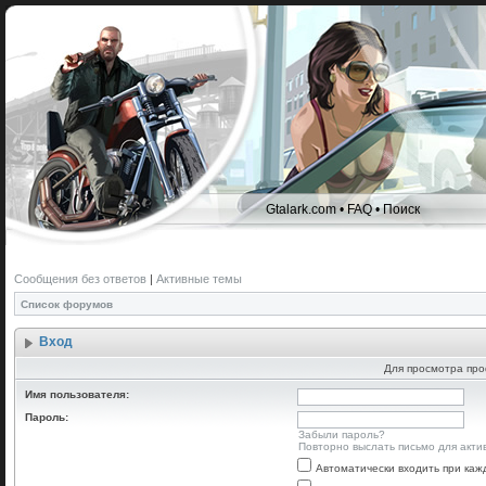
Gtalark.com
•
FAQ
•
Поиск
Сообщения без ответов
|
Активные темы
Список форумов
Вход
Для просмотра про
Имя пользователя:
Пароль:
Забыли пароль?
Повторно выслать письмо для акти
Автоматически входить при ка