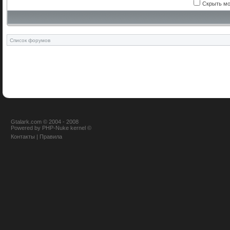
Скрыть мо
Список форумов
Gtalark.com © 2004 - 2008
Powered
by
PHP-Nuke
kernel
©
Контакты
|
Правила