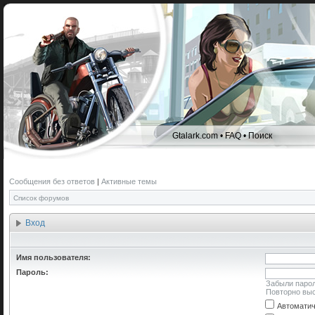
Gtalark.com
•
FAQ
•
Поиск
Сообщения без ответов
|
Активные темы
Список форумов
Вход
Имя пользователя:
Пароль:
Забыли паро
Повторно выс
Автоматич