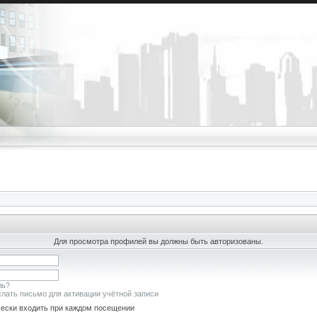
Для просмотра профилей вы должны быть авторизованы.
ль?
лать письмо для активации учётной записи
ески входить при каждом посещении