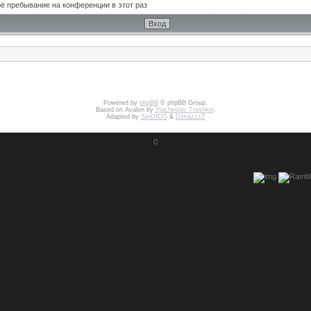
ё пребывание на конференции в этот раз
Powered by
phpBB
© phpBB Group.
Based on Avalon by
Vjacheslav Trushkin
.
Adapted by
SerDIDG
&
DimazzzZ
0