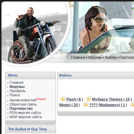
Главная
•
Форумы
•
Файлы
•
Партнёр
Menu
Файлы
Главная
Форумы
Профиль
Поиск
Новое!
Flash ( 8 )
MySpace Themes ( 10 )
Архив новостей
Обратная связь
(Mods) ( 20 )
???? (Wallpapers) ( 1 )
Партнёрство
PDA-версия сайта
WAP-версия сайта
The Ballad of Gay Tony