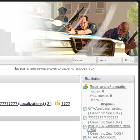
Настоятельно рекомендуется
зарегистрироваться
Statistics
Посетителей онлайн:
Гостей:
0
Участников:
0
Всего:
0
???????? (Localizations) ( 2 )
????
Форумы
GTA Azerbaijan project
[ Ответ от:
SerDIDG
]
???????? ? ??????
[ Ответ от:
SerDIDG
]
[WIP][SCR] Mercedes-Benz
Cl600
[ Ответ от:
Zex_NOS
]
GTA4. ZModeler2.