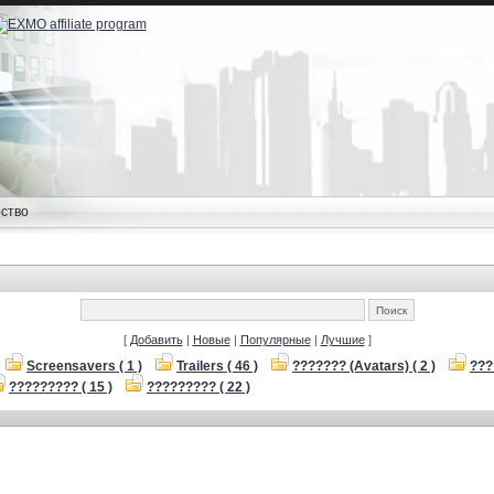
ство
[
Добавить
|
Новые
|
Популярные
|
Лучшие
]
Screensavers ( 1 )
Trailers ( 46 )
??????? (Avatars) ( 2 )
???
????????? ( 15 )
????????? ( 22 )