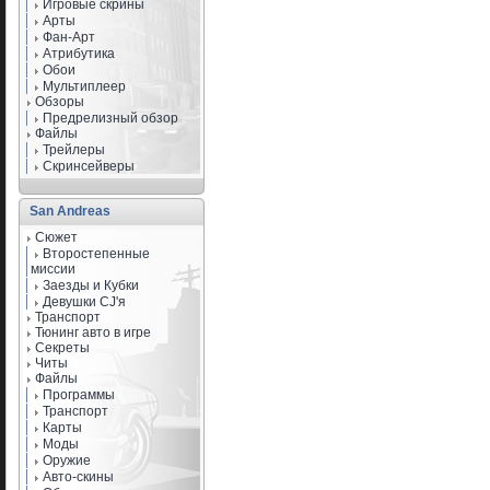
Игровые скрины
Арты
Фан-Арт
Атрибутика
Обои
Мультиплеер
Обзоры
Предрелизный обзор
Файлы
Трейлеры
Скринсейверы
San Andreas
Сюжет
Второстепенные
миссии
Заезды и Кубки
Девушки CJ'я
Транспорт
Тюнинг авто в игре
Секреты
Читы
Файлы
Программы
Транспорт
Карты
Моды
Оружие
Авто-скины