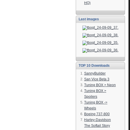
HQ)
Last images
TOP 10 Downloads
SannyBuilder
San Vice Beta 3
Tuning BOX > Neon
Tuning BOX >
Spoilers
Tuning BOX ->
Wheels
Boeing 737-800
Harley-Davidson
The Softail Story