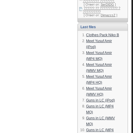
????????? ????????.
[ Ответ от:
SerDIDG
]
?????? ?? ?????????? ?
??????????
[ Ответ от:
DimazzzZ
]
Last files
Clothes Pack Niko B
Meet Yusuf Amir
(iPod)
Meet Yusuf Amir
(MP4 MQ)
Meet Yusuf Amir
(WMV MQ)
Meet Yusuf Amir
(MP4 HQ)
Meet Yusuf Amir
(WMV HQ)
Guns in LC (iPod)
Guns in LC (MP4
MQ)
Guns in LC (WMV
MQ)
Guns in LC (MP4