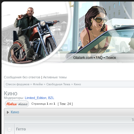
Gtalark.com
•
FAQ
•
Поиск
Сообщения без ответов
|
Активные темы
Список форумов
»
Флейм
»
Свободная Тема
»
Кино
Кино
Модераторы:
Limited_Edition
,
BZL
Страница
1
из
1
[ Тем: 24 ]
Кино
Т
Гетто