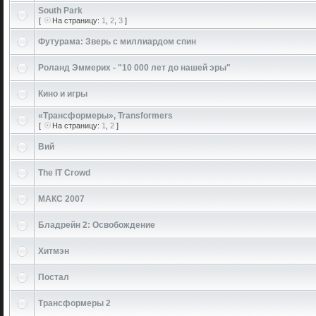
South Park
[
На страницу:
1
,
2
,
3
]
Футурама: Зверь с миллиардом спин
Роланд Эммерих - "10 000 лет до нашей эры"
Кино и игры
«Трансформеры», Transformers
[
На страницу:
1
,
2
]
Вий
The IT Crowd
МАКС 2007
Бладрейн 2: Освобождение
Хитмэн
Постал
Трансформеры 2