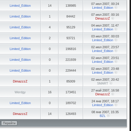
07 июл 2007, 00:24
Limited_Edition
14
138985
Limited_Edition
07 июл 2007, 00:16
Limited_Edition
1
84442
DimazzzZ
04 июл 2007, 11:47
Limited_Edition
4
95129
Limited_Edition
03 июл 2007, 00:03
Limited_Edition
2
93721
Limited_Edition
02 июл 2007, 23:57
Limited_Edition
0
196816
Limited_Edition
02 июл 2007, 23:51
Limited_Edition
0
221939
Limited_Edition
02 июл 2007, 23:48
Limited_Edition
0
229444
Limited_Edition
02 июл 2007, 20:42
DimazzzZ
1
85009
SMART
27 май 2007, 16:58
Werdgy
16
173451
DimazzzZ
24 янв 2007, 18:17
Limited_Edition
0
189702
Limited_Edition
08 янв 2007, 15:35
DimazzzZ
14
126493
BZL