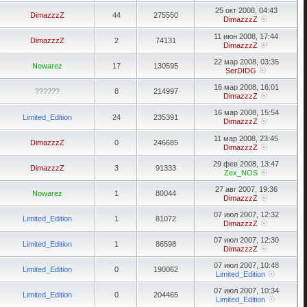
25 окт 2008, 04:43
DimazzzZ
44
275550
DimazzzZ
11 июн 2008, 17:44
DimazzzZ
2
74131
DimazzzZ
22 мар 2008, 03:35
Nowarez
17
130595
SerDIDG
16 мар 2008, 16:01
??????
8
214997
DimazzzZ
16 мар 2008, 15:54
Limited_Edition
24
235391
DimazzzZ
11 мар 2008, 23:45
DimazzzZ
0
246685
DimazzzZ
29 фев 2008, 13:47
DimazzzZ
3
91333
Zex_NOS
27 авг 2007, 19:36
Nowarez
1
80044
DimazzzZ
07 июл 2007, 12:32
Limited_Edition
1
81072
DimazzzZ
07 июл 2007, 12:30
Limited_Edition
1
86598
DimazzzZ
07 июл 2007, 10:48
Limited_Edition
0
190062
Limited_Edition
07 июл 2007, 10:34
Limited_Edition
0
204465
Limited_Edition