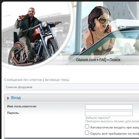
Gtalark.com
•
FAQ
•
Поиск
Сообщения без ответов
|
Активные темы
Список форумов
Вход
Имя пользователя:
Пароль:
Забыли пароль?
Повторно выслать письмо для акти
Автоматически входить при ка
Скрыть моё пребывание на конф