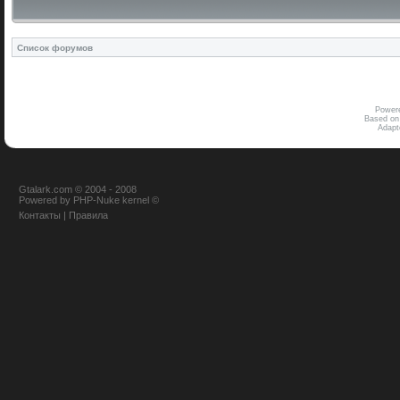
Список форумов
Power
Based on
Adap
Gtalark.com © 2004 - 2008
Powered
by
PHP-Nuke
kernel
©
Контакты
|
Правила