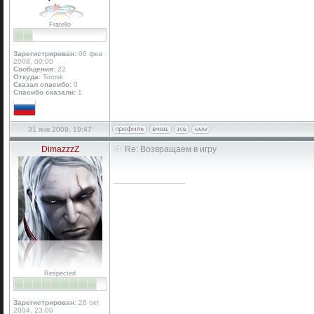
Fratello
Зарегистрирован:
06 фев
2008, 00:00
Сообщения:
22
Откуда:
Tomsk
Сказал спасибо:
0
Спасибо сказали:
1
31 янв 2009, 19:47
DimazzzZ
Re: Возвращаем в игру
_________________
Respected
Зарегистрирован:
26 окт
2004, 23:00