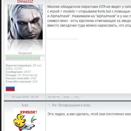
DimazzzZ
Многие обладатели пиратских GTA не видят у себя
с игрой > models > открываем fonts.txd с помощью
и Alpha/mask". Нажимаем на "alpha/mask" и у нас 
символ вниз - есть картинка отвечающая за зведоч
вместо звездочек туда можно нарисовать, что уг
_________________
Respected
Зарегистрирован:
26 окт
2004, 23:00
Сообщения:
2937
Откуда:
St.-Petersburg
Сказал спасибо:
206
Спасибо сказали:
244
15 ноя 2005, 20:26
Ivan
Re: Возвращаем в игру
Это ладно, а как сделать, чтоб они постоянно на