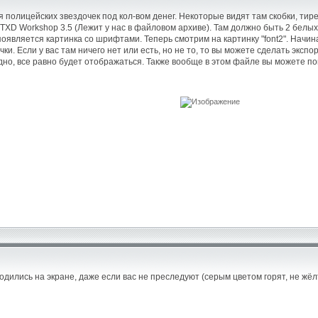
 полицейских звездочек под кол-вом денег. Некоторые видят там скобки, тире
 TXD Workshop 3.5 (Лежит у нас в файловом архиве). Там должно быть 2 белых 
появляется картинка со шрифтами. Теперь смотрим на картинку "font2". Начина
ки. Если у вас там ничего нет или есть, но не то, то вы можете сделать экспо
одно, все равно будет отображаться. Также вообще в этом файле вы можете по
ходились на экране, даже если вас не преследуют (серым цветом горят, не жё