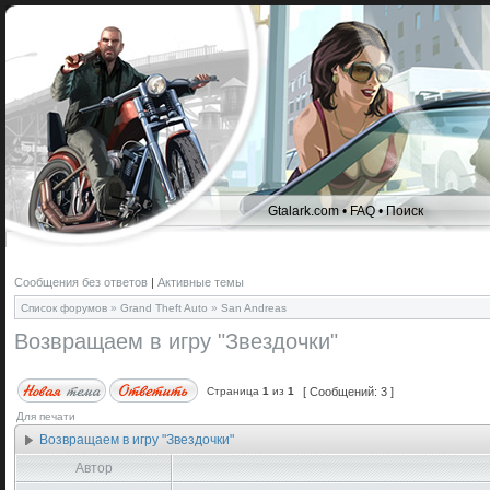
Gtalark.com
•
FAQ
•
Поиск
Сообщения без ответов
|
Активные темы
Список форумов
»
Grand Theft Auto
»
San Andreas
Возвращаем в игру "Звездочки"
Страница
1
из
1
[ Сообщений: 3 ]
Для печати
Возвращаем в игру "Звездочки"
Автор