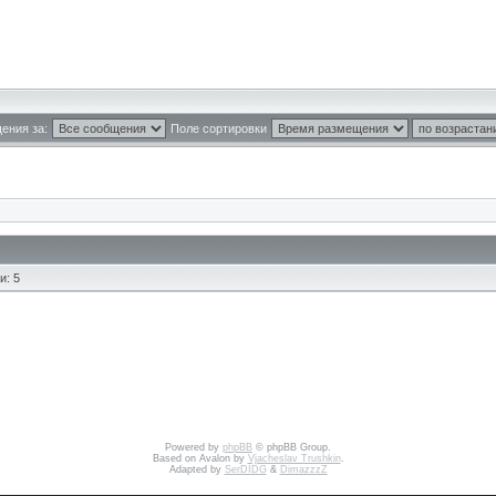
ения за:
Поле сортировки
и: 5
Powered by
phpBB
© phpBB Group.
Based on Avalon by
Vjacheslav Trushkin
.
Adapted by
SerDIDG
&
DimazzzZ