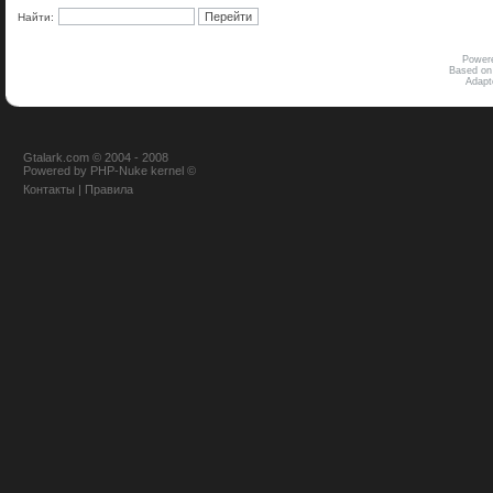
Найти:
Power
Based on
Adap
Gtalark.com © 2004 - 2008
Powered
by
PHP-Nuke
kernel
©
Контакты
|
Правила