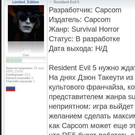
Limited_Edition
Resident Evil 5
Разработчик: Capcom
Издатель: Capcom
Жанр: Survival Horror
Статус: В разработке
Дата выхода: Н/Д
Thief
Resident Evil 5 нужно жда
Зарегистрирован:
31 мар
2005, 23:00
Сообщения:
212
На днях Дзюн Такеути из
Сказал спасибо:
0
Спасибо сказали:
1
культового франчайза, к
представителем жанра surv
неприятном: игра выйдет 
желанием сделать максим
как Capcom может еще это