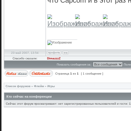
что Capcom и в этот раз
_________________
23 май 2007, 13:54
Спасибо сказали:
DimazzzZ
Показать сообщения за:
Поле
Страница
1
из
1
[ 1 сообщение ]
Список форумов
»
Флейм
»
Игры
Кто сейчас на конференции
Сейчас этот форум просматривают: нет зарегистрированных пользователей и гости: 1