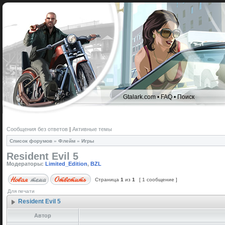
Gtalark.com
•
FAQ
•
Поиск
Сообщения без ответов
|
Активные темы
Список форумов
»
Флейм
»
Игры
Resident Evil 5
Модераторы:
Limited_Edition
,
BZL
Страница
1
из
1
[ 1 сообщение ]
Для печати
Resident Evil 5
Автор