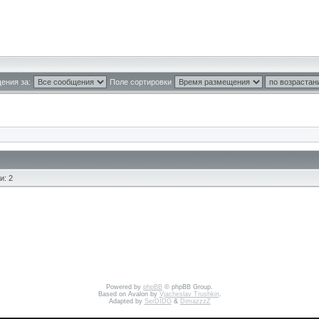
ения за:
Поле сортировки
и: 2
Powered by
phpBB
© phpBB Group.
Based on Avalon by
Vjacheslav Trushkin
.
Adapted by
SerDIDG
&
DimazzzZ