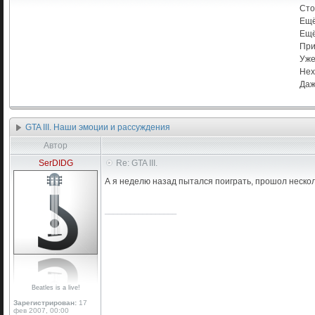
Сто
Ещё
Ещё
При
Уже
Нех
Даж
GTA III. Наши эмоции и рассуждения
Автор
SerDIDG
Re: GTA III.
А я неделю назад пытался поиграть, прошол нескол
_________________
Beatles is a live!
Зарегистрирован:
17
фев 2007, 00:00