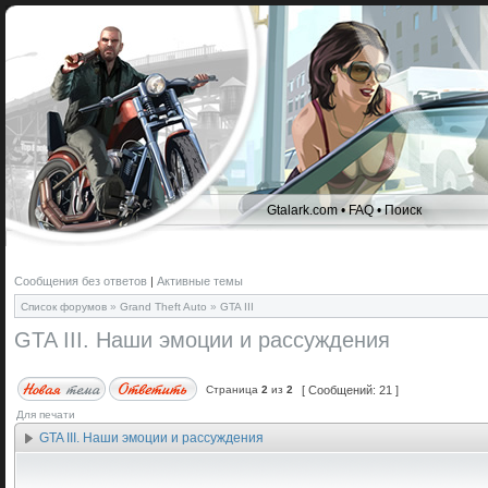
Gtalark.com
•
FAQ
•
Поиск
Сообщения без ответов
|
Активные темы
Список форумов
»
Grand Theft Auto
»
GTA III
GTA III. Наши эмоции и рассуждения
Страница
2
из
2
[ Сообщений: 21 ]
Для печати
GTA III. Наши эмоции и рассуждения