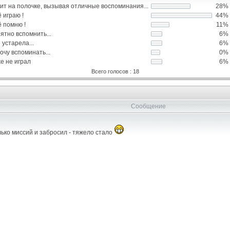
ит на полочке, вызывая отличные воспоминания...
28%
 играю !
44%
 помню !
11%
ятно вспомнить...
6%
 устарела...
6%
очу вспоминать...
0%
е не играл
6%
Всего голосов : 18
Сообщение
ько миссий и забросил - тяжело стало