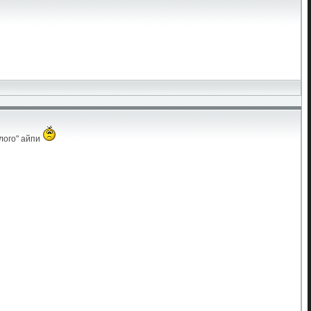
елого" айпи