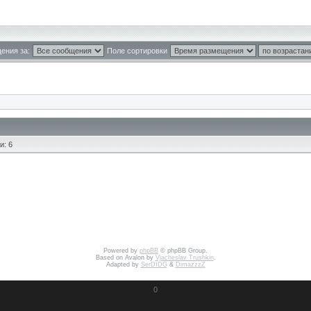
ения за:
Поле сортировки
и: 6
Powered by
phpBB
© phpBB Group.
Based on Avalon by
Vjacheslav Trushkin
.
Adapted by
SerDIDG
&
DimazzzZ
0