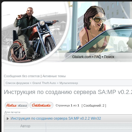
Gtalark.com
•
FAQ
•
Поиск
Сообщения без ответов
|
Активные темы
Список форумов
»
Grand Theft Auto
»
Мультиплеер
Инструкция по созданию сервера SA:MP v0.2.
Страница
1
из
1
[ Сообщений: 2 ]
Для печати
Инструкция по созданию сервера SA:MP v0.2.2 Win32
Автор