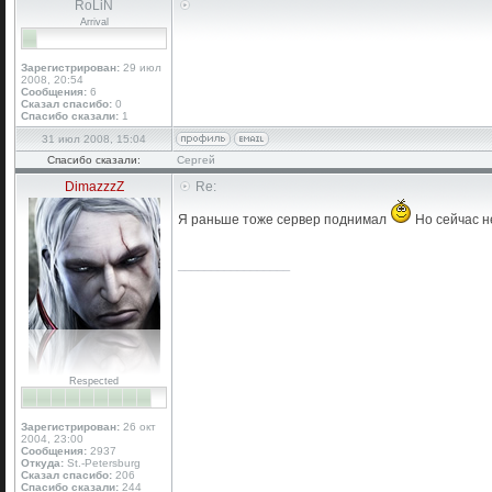
RoLiN
Arrival
Зарегистрирован:
29 июл
2008, 20:54
Сообщения:
6
Сказал спасибо:
0
Спасибо сказали:
1
31 июл 2008, 15:04
Спасибо сказали:
Сергей
DimazzzZ
Re:
Я раньше тоже сервер поднимал
Но сейчас не
_________________
Respected
Зарегистрирован:
26 окт
2004, 23:00
Сообщения:
2937
Откуда:
St.-Petersburg
Сказал спасибо:
206
Спасибо сказали:
244