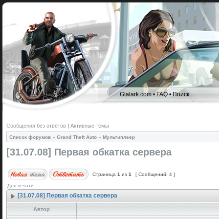
Gtalark.com
•
FAQ
•
Поиск
Сообщения без ответов
|
Активные темы
Список форумов
»
Grand Theft Auto
»
Мультиплеер
[31.07.08] Первая обкатка сервера
Страница
1
из
1
[ Сообщений: 4 ]
Для печати
[31.07.08] Первая обкатка сервера
Автор