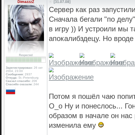
DimazzzZ
[31.07.08]
Сервер как раз запустил
Сначала бегали "по делу"
в игру )) И устроили мы т
апокалибздецу. Но вроде
Respected
Зарегистрирован:
26 окт
2004, 23:00
Сообщения:
2937
Откуда:
St.-Petersburg
Сказал спасибо:
206
Спасибо сказали:
244
Потом я пошёл чаю попит
О_о Ну и понеслось... Г
образом в начале он нас 
изменила ему