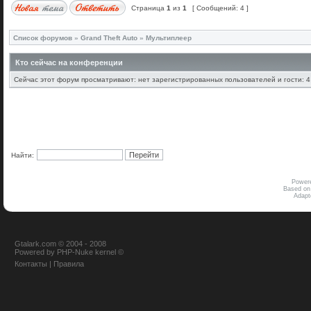
Страница
1
из
1
[ Сообщений: 4 ]
Список форумов
»
Grand Theft Auto
»
Мультиплеер
Кто сейчас на конференции
Сейчас этот форум просматривают: нет зарегистрированных пользователей и гости: 4
Найти:
Power
Based on
Adap
Gtalark.com © 2004 - 2008
Powered
by
PHP-Nuke
kernel
©
Контакты
|
Правила