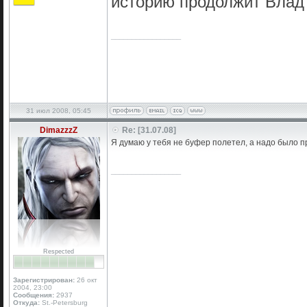
историю продолжит Влад
_________________
31 июл 2008, 05:45
DimazzzZ
Re: [31.07.08]
Я думаю у тебя не буфер полетел, а надо было п
_________________
Respected
Зарегистрирован:
26 окт
2004, 23:00
Сообщения:
2937
Откуда:
St.-Petersburg