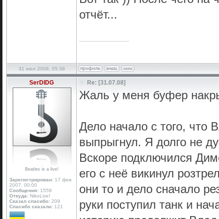
отчёт...
_________________
31 июл 2008, 05:39
SerDIDG
Re: [31.07.08]
Жаль у меня буфер накры
Дело начало с того, что 
выпрыгнул. Я долго не ду
Вскоре подключился Димо
Beatles is a live!
его с неё викинул розтре
Зарегистрирован:
17 фев
2007, 00:00
они то и дело сначало р
Сообщения:
1559
Откуда:
NikoLive!
руки поступил танк и нач
Сказал спасибо:
209
Спасибо сказали:
121