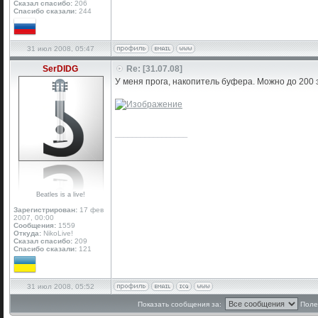
Сказал спасибо:
206
Спасибо сказали:
244
31 июл 2008, 05:47
SerDIDG
Re: [31.07.08]
У меня прога, накопитель буфера. Можно до 200 з
_________________
Beatles is a live!
Зарегистрирован:
17 фев
2007, 00:00
Сообщения:
1559
Откуда:
NikoLive!
Сказал спасибо:
209
Спасибо сказали:
121
31 июл 2008, 05:52
Показать сообщения за:
Поле