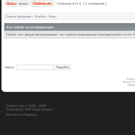
Страница
1
из
1
[ 1 сообщение ]
Список форумов
»
Флейм
»
Игры
Кто сейчас на конференции
Сейчас этот форум просматривают: нет зарегистрированных пользователей и гости: 2
Найти:
Power
Based on
Adap
Gtalark.com © 2004 - 2008
Powered
by
PHP-Nuke
kernel
©
Контакты
|
Правила