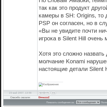
По словам Ямаоки, геймпле
так как это продукт друг
камеры в SH: Origins, то
PSP он согласен, но в с
«Вы не увидите почти ни
игрока в Silent Hill очень 
Хотя это сложно назвать 
молчание Konami наруше
настоящие детали Silent 
_________________
23 май 2007, 13:56
Спасибо сказали:
DimazzzZ
Показать сообщения за:
Поле