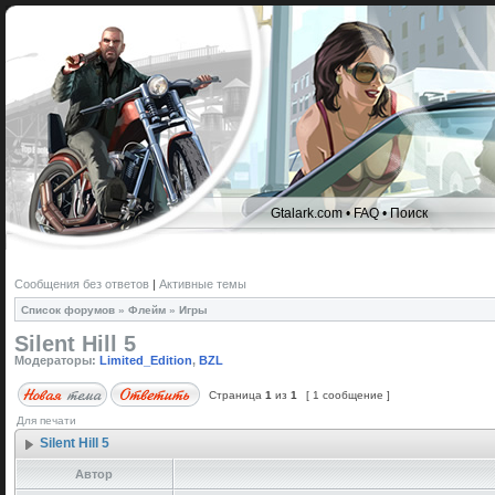
Gtalark.com
•
FAQ
•
Поиск
Сообщения без ответов
|
Активные темы
Список форумов
»
Флейм
»
Игры
Silent Hill 5
Модераторы:
Limited_Edition
,
BZL
Страница
1
из
1
[ 1 сообщение ]
Для печати
Silent Hill 5
Автор