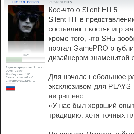
Limited_Edition
Silent Hill 5
Кое-что о Silent Hill 5
Silent Hill в представлени
составляют костяк игр жа
кроме того, что SH5 вооб
портал GamePRO опублик
Thief
дизайнером знаменитой с
Зарегистрирован:
31 мар
2005, 23:00
Сообщения:
212
Для начала небольшое раз
Сказал спасибо:
0
Спасибо сказали:
1
эксклюзивом для PLAYST
не решено:
«У нас был хороший опыт 
традицию, хотя точных пл