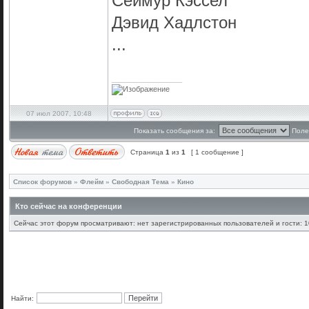
Сеймур Кэссел
Дэвид Хадлстон
...
_________________
07 июл 2007, 10:48
Показать сообщения за:
Поле
Страница
1
из
1
[ 1 сообщение ]
Список форумов
»
Флейм
»
Свободная Тема
»
Кино
Кто сейчас на конференции
Сейчас этот форум просматривают: нет зарегистрированных пользователей и гости: 1
Найти: