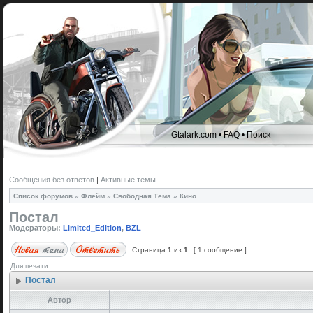
Gtalark.com
•
FAQ
•
Поиск
Сообщения без ответов
|
Активные темы
Список форумов
»
Флейм
»
Свободная Тема
»
Кино
Постал
Модераторы:
Limited_Edition
,
BZL
Страница
1
из
1
[ 1 сообщение ]
Для печати
Постал
Автор