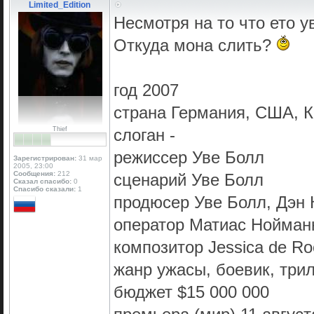
Limited_Edition
Несмотря на то что ето ув
Откуда мона слить?
год 2007
страна Германия, США, 
Thief
слоган -
режиссер Уве Болл
Зарегистрирован:
31 мар
2005, 23:00
Сообщения:
212
сценарий Уве Болл
Сказал спасибо:
0
Спасибо сказали:
1
продюсер Уве Болл, Дэн К
оператор Матиас Нойман
композитор Jessica de Roo
жанр ужасы, боевик, три
бюджет $15 000 000