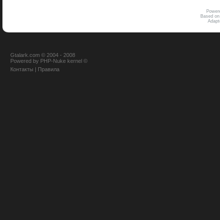
Power
Based on
Adap
Gtalark.com © 2004 - 2008
Powered
by
PHP-Nuke
kernel
©
Контакты
|
Правила