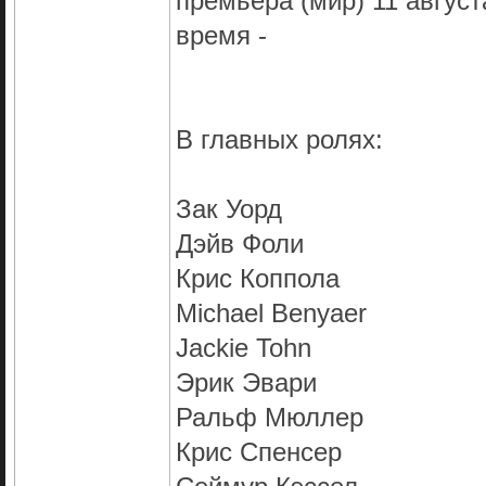
премьера (мир) 11 август
время -
В главных ролях:
Зак Уорд
Дэйв Фоли
Крис Коппола
Michael Benyaer
Jackie Tohn
Эрик Эвари
Ральф Мюллер
Крис Спенсер