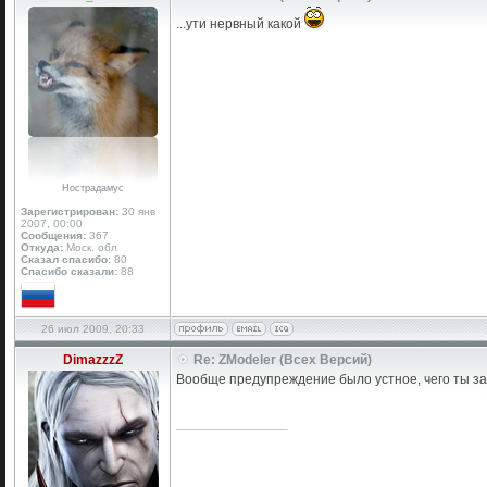
...ути нервный какой
Нострадамус
Зарегистрирован:
30 янв
2007, 00:00
Сообщения:
367
Откуда:
Моск. обл
Сказал спасибо:
80
Спасибо сказали:
88
26 июл 2009, 20:33
DimazzzZ
Re: ZModeler (Всех Версий)
Вообще предупреждение было устное, чего ты завё
_________________