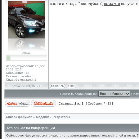
какого ж х тогда "пожалуйста",
не за что
получается
Arrival
Зарегистрирован:
16 дек
2008, 22:34
Сообщения:
12
Сказал спасибо:
0
Спасибо сказали:
1
22 окт 2009, 09:21
Показать сообщения за:
Поле
Страница
2
из
2
[ Сообщений: 33 ]
Список форумов
»
Моддинг
»
Редакторы
Кто сейчас на конференции
Сейчас этот форум просматривают: нет зарегистрированных пользователей и гости: 7