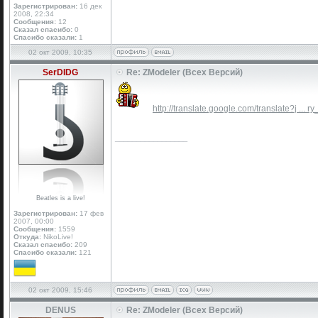
Зарегистрирован:
16 дек
2008, 22:34
Сообщения:
12
Сказал спасибо:
0
Спасибо сказали:
1
02 окт 2009, 10:35
SerDIDG
Re: ZModeler (Всех Версий)
http://translate.google.com/translate?j ... r
_________________
Beatles is a live!
Зарегистрирован:
17 фев
2007, 00:00
Сообщения:
1559
Откуда:
NikoLive!
Сказал спасибо:
209
Спасибо сказали:
121
02 окт 2009, 15:46
DENUS
Re: ZModeler (Всех Версий)