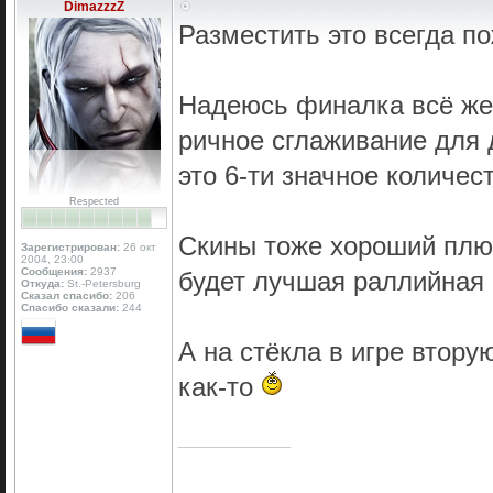
DimazzzZ
Разместить это всегда п
Надеюсь финалка всё же б
ричное сглаживание для 
это 6-ти значное количес
Respected
Скины тоже хороший плюс
Зарегистрирован:
26 окт
2004, 23:00
Сообщения:
2937
будет лучшая раллийная
Откуда:
St.-Petersburg
Сказал спасибо:
206
Спасибо сказали:
244
А на стёкла в игре втору
как-то
_________________