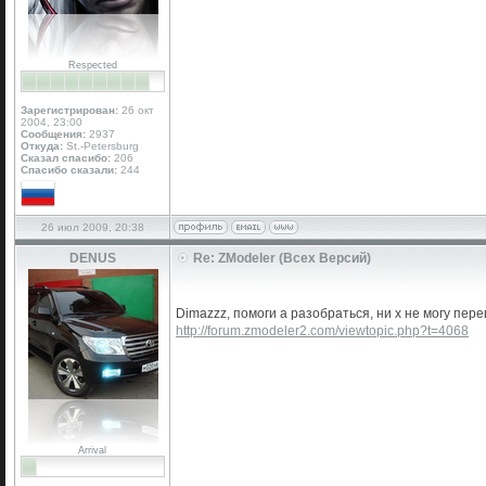
Respected
Зарегистрирован:
26 окт
2004, 23:00
Сообщения:
2937
Откуда:
St.-Petersburg
Сказал спасибо:
206
Спасибо сказали:
244
26 июл 2009, 20:38
DENUS
Re: ZModeler (Всех Версий)
Dimazzz, помоги а разобраться, ни х не могу пер
http://forum.zmodeler2.com/viewtopic.php?t=4068
Arrival