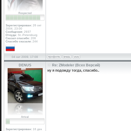
Respected
Зарегистрирован:
26 окт
2004, 23:00
Сообщения:
2937
Откуда:
St.-Petersburg
Сказал спасибо:
206
Спасибо сказали:
244
04 окт 2009, 17:08
DENUS
Re: ZModeler (Всех Версий)
ну я подожду тогда, спасибо..
Arrival
Зарегистрирован:
16 дек