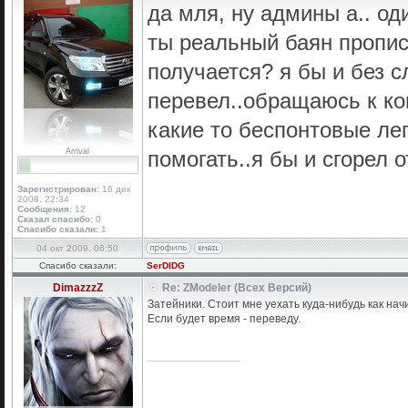
да мля, ну админы а.. од
ты реальный баян прописа
получается? я бы и без 
перевел..обращаюсь к к
какие то беспонтовые ле
Arrival
помогать..я бы и сгорел 
Зарегистрирован:
16 дек
2008, 22:34
Сообщения:
12
Сказал спасибо:
0
Спасибо сказали:
1
04 окт 2009, 06:50
Спасибо сказали:
SerDIDG
DimazzzZ
Re: ZModeler (Всех Версий)
Затейники. Стоит мне уехать куда-нибудь как нач
Если будет время - переведу.
_________________