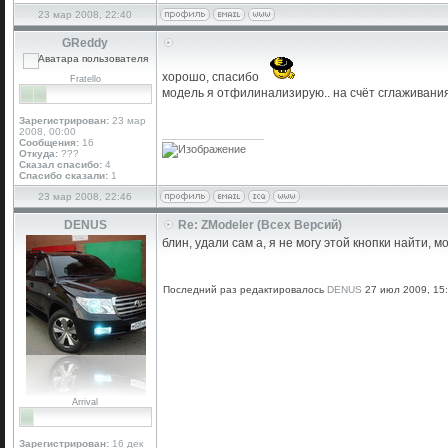
23 мар 2008, 22:40
GReddy
хорошо, спасибо
Fratello
модель я отфилинализирую.. на счёт сглаживания
Зарегистрирован:
23 мар
2008, 00:00
_________________
Сообщения:
16
Откуда:
???
Сказал спасибо:
4
Спасибо сказали:
1
23 мар 2008, 22:46
DENUS
Re: ZModeler (Всех Версий)
блин, удали сам а, я не могу этой кнопки найти, м
Последний раз редактировалось
DENUS
27 июл 2009, 15:
Arrival
Зарегистрирован:
16 дек