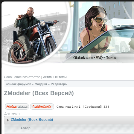
Gtalark.com
•
FAQ
•
Поиск
Сообщения без ответов
|
Активные темы
Список форумов
»
Моддинг
»
Редакторы
ZModeler (Всех Версий)
Страница
2
из
2
[ Сообщений: 33 ]
Для печати
ZModeler (Всех Версий)
Автор