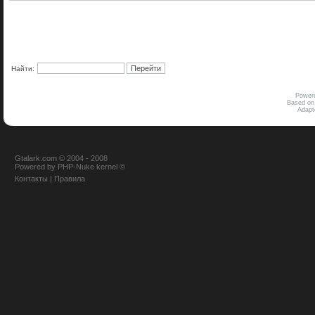
Найти:
Power
Based on
Adap
Gtalark.com © 2004 - 2008
Powered
by
PHP-Nuke
kernel
©
Контакты
|
Правила