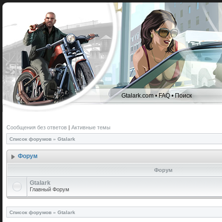
Gtalark.com
•
FAQ
•
Поиск
Сообщения без ответов
|
Активные темы
Список форумов
»
Gtalark
Форум
Форум
Gtalark
Главный Форум
Список форумов
»
Gtalark