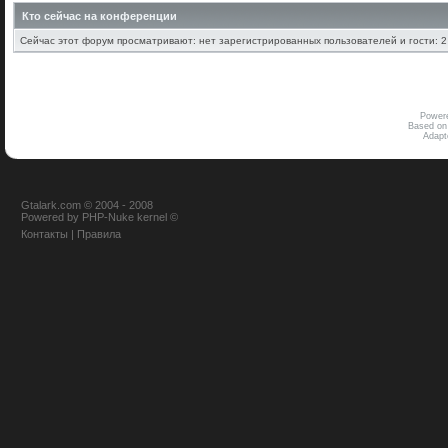
Кто сейчас на конференции
Сейчас этот форум просматривают: нет зарегистрированных пользователей и гости: 2
Power
Based on
Adap
Gtalark.com © 2004 - 2008
Powered
by
PHP-Nuke
kernel
©
Контакты
|
Правила