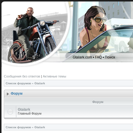
Gtalark.com
•
FAQ
•
Поиск
Сообщения без ответов
|
Активные темы
Список форумов
»
Gtalark
Форум
Форум
Gtalark
Главный Форум
Список форумов
»
Gtalark