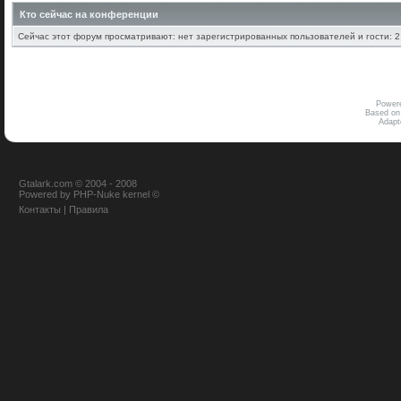
Кто сейчас на конференции
Сейчас этот форум просматривают: нет зарегистрированных пользователей и гости: 2
Power
Based on
Adap
Gtalark.com © 2004 - 2008
Powered
by
PHP-Nuke
kernel
©
Контакты
|
Правила