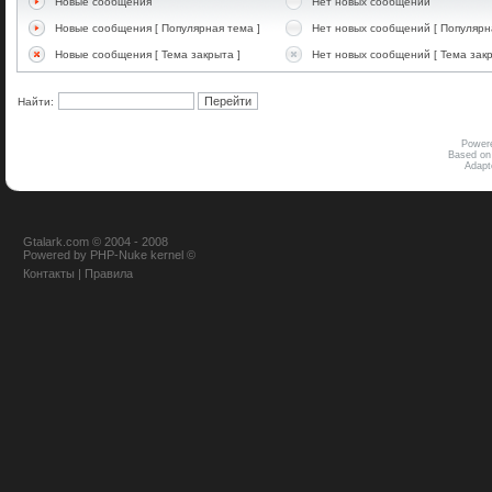
Новые сообщения
Нет новых сообщений
Новые сообщения [ Популярная тема ]
Нет новых сообщений [ Популярн
Новые сообщения [ Тема закрыта ]
Нет новых сообщений [ Тема закр
Найти:
Power
Based on
Adap
Gtalark.com © 2004 - 2008
Powered
by
PHP-Nuke
kernel
©
Контакты
|
Правила