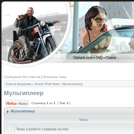
Gtalark.com
•
FAQ
•
Поиск
Сообщения без ответов
|
Активные темы
Список форумов
»
Grand Theft Auto
»
Мультиплеер
Мультиплеер
Страница
1
из
1
[ Тем: 8 ]
Мультиплеер
Темы
Тема о работе сервера sa-mp