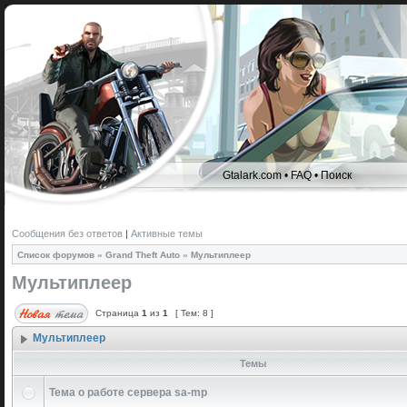
Gtalark.com
•
FAQ
•
Поиск
Сообщения без ответов
|
Активные темы
Список форумов
»
Grand Theft Auto
»
Мультиплеер
Мультиплеер
Страница
1
из
1
[ Тем: 8 ]
Мультиплеер
Темы
Тема о работе сервера sa-mp