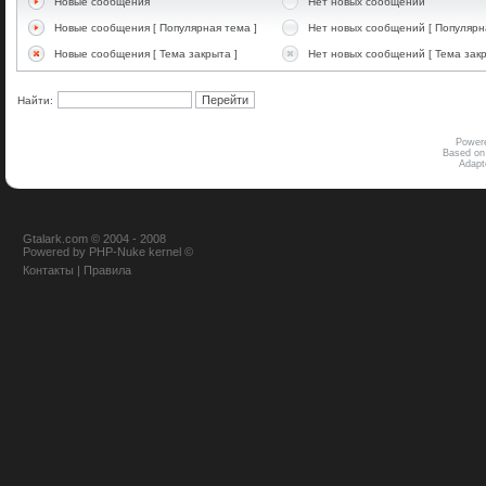
Новые сообщения
Нет новых сообщений
Новые сообщения [ Популярная тема ]
Нет новых сообщений [ Популярн
Новые сообщения [ Тема закрыта ]
Нет новых сообщений [ Тема закр
Найти:
Power
Based on
Adap
Gtalark.com © 2004 - 2008
Powered
by
PHP-Nuke
kernel
©
Контакты
|
Правила