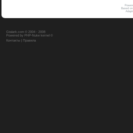
Power
Based on
Adap
Gtalark.com © 2004 - 2008
Powered
by
PHP-Nuke
kernel
©
Контакты
|
Правила