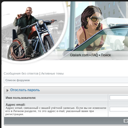
Gtalark.com
•
FAQ
•
Поиск
Сообщения без ответов
|
Активные темы
Список форумов
Отослать пароль
Имя пользователя:
Адрес email:
Адрес email, связанный с вашей учётной записью. Если вы не изменили
его в Личном разделе, то это адрес e-mail, указанный вами при
регистрации.