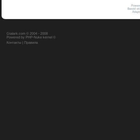
Power
Based on
Adap
Gtalark.com © 2004 - 2008
Powered
by
PHP-Nuke
kernel
©
Контакты
|
Правила