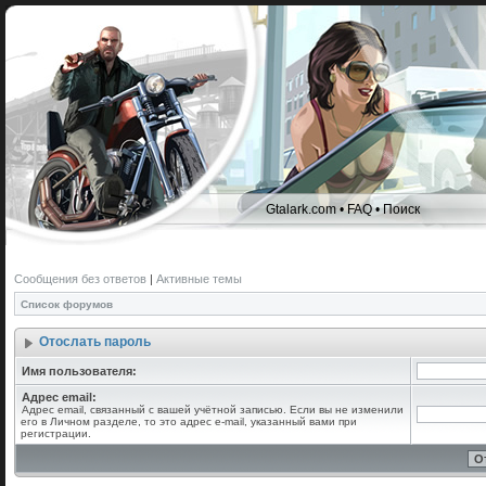
Gtalark.com
•
FAQ
•
Поиск
Сообщения без ответов
|
Активные темы
Список форумов
Отослать пароль
Имя пользователя:
Адрес email:
Адрес email, связанный с вашей учётной записью. Если вы не изменили
его в Личном разделе, то это адрес e-mail, указанный вами при
регистрации.