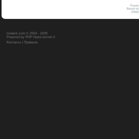
Power
Based on
Adap
Gtalark.com © 2004 - 2008
Powered
by
PHP-Nuke
kernel
©
Контакты
|
Правила