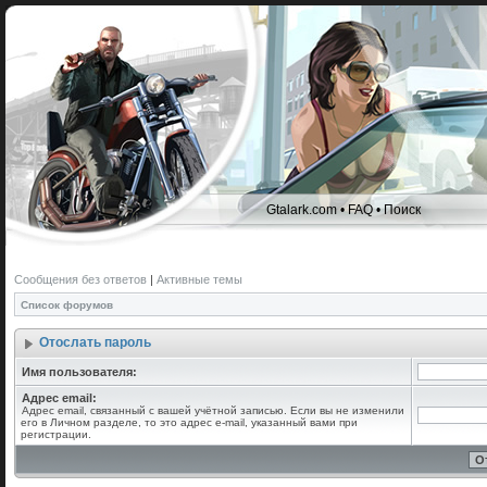
Gtalark.com
•
FAQ
•
Поиск
Сообщения без ответов
|
Активные темы
Список форумов
Отослать пароль
Имя пользователя:
Адрес email:
Адрес email, связанный с вашей учётной записью. Если вы не изменили
его в Личном разделе, то это адрес e-mail, указанный вами при
регистрации.