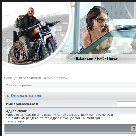
Gtalark.com
•
FAQ
•
Поиск
Сообщения без ответов
|
Активные темы
Список форумов
Отослать пароль
Имя пользователя:
Адрес email:
Адрес email, связанный с вашей учётной записью. Если вы не изменили
его в Личном разделе, то это адрес e-mail, указанный вами при
регистрации.