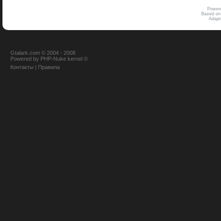
Power
Based on
Adap
Gtalark.com © 2004 - 2008
Powered
by
PHP-Nuke
kernel
©
Контакты
|
Правила