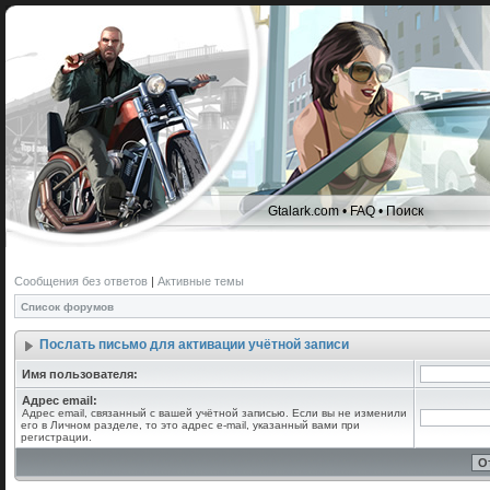
Gtalark.com
•
FAQ
•
Поиск
Сообщения без ответов
|
Активные темы
Список форумов
Послать письмо для активации учётной записи
Имя пользователя:
Адрес email:
Адрес email, связанный с вашей учётной записью. Если вы не изменили
его в Личном разделе, то это адрес e-mail, указанный вами при
регистрации.