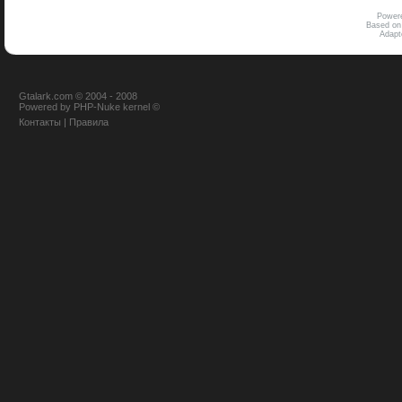
Power
Based on
Adap
Gtalark.com © 2004 - 2008
Powered
by
PHP-Nuke
kernel
©
Контакты
|
Правила