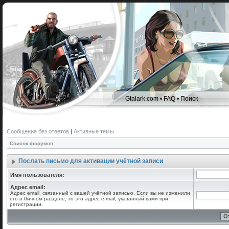
Gtalark.com
•
FAQ
•
Поиск
Сообщения без ответов
|
Активные темы
Список форумов
Послать письмо для активации учётной записи
Имя пользователя:
Адрес email:
Адрес email, связанный с вашей учётной записью. Если вы не изменили
его в Личном разделе, то это адрес e-mail, указанный вами при
регистрации.