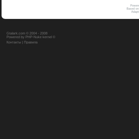
Power
Based on
Adap
Gtalark.com © 2004 - 2008
Powered
by
PHP-Nuke
kernel
©
Контакты
|
Правила