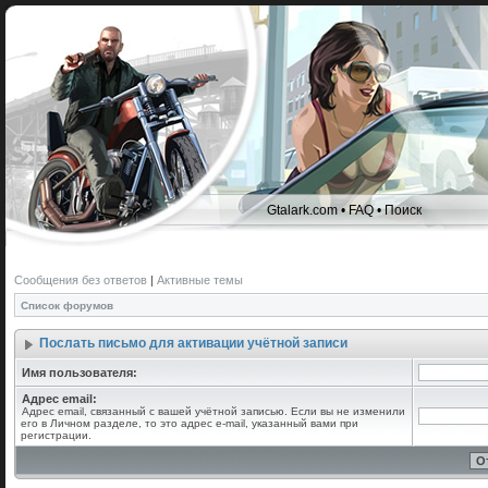
Gtalark.com
•
FAQ
•
Поиск
Сообщения без ответов
|
Активные темы
Список форумов
Послать письмо для активации учётной записи
Имя пользователя:
Адрес email:
Адрес email, связанный с вашей учётной записью. Если вы не изменили
его в Личном разделе, то это адрес e-mail, указанный вами при
регистрации.