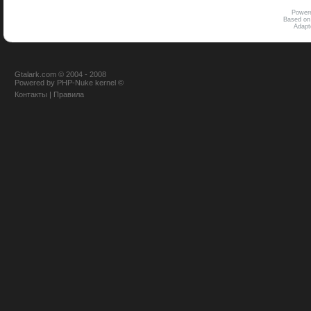
Power
Based on
Adap
Gtalark.com © 2004 - 2008
Powered
by
PHP-Nuke
kernel
©
Контакты
|
Правила