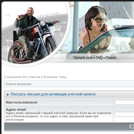
Gtalark.com
•
FAQ
•
Поиск
Сообщения без ответов
|
Активные темы
Список форумов
Послать письмо для активации учётной записи
Имя пользователя:
Адрес email:
Адрес email, связанный с вашей учётной записью. Если вы не изменили
его в Личном разделе, то это адрес e-mail, указанный вами при
регистрации.