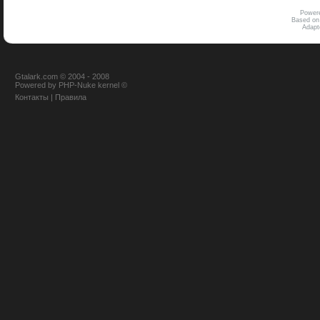
Power
Based on
Adap
Gtalark.com © 2004 - 2008
Powered
by
PHP-Nuke
kernel
©
Контакты
|
Правила