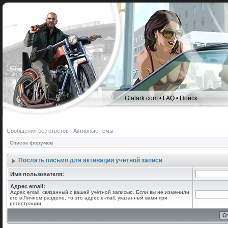
Gtalark.com
•
FAQ
•
Поиск
Сообщения без ответов
|
Активные темы
Список форумов
Послать письмо для активации учётной записи
Имя пользователя:
Адрес email:
Адрес email, связанный с вашей учётной записью. Если вы не изменили
его в Личном разделе, то это адрес e-mail, указанный вами при
регистрации.