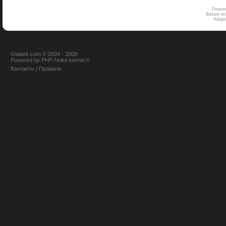
Power
Based on
Adap
Gtalark.com © 2004 - 2008
Powered
by
PHP-Nuke
kernel
©
Контакты
|
Правила