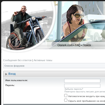
Gtalark.com
•
FAQ
•
Поиск
Сообщения без ответов
|
Активные темы
Список форумов
Вход
Имя пользователя:
Пароль:
Забыли пароль?
Повторно выслать письмо для акти
Автоматически входить при ка
Скрыть моё пребывание на конф