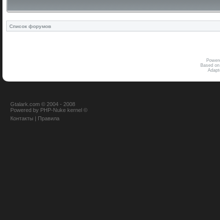
Список форумов
Power
Based on
Adap
Gtalark.com © 2004 - 2008
Powered
by
PHP-Nuke
kernel
©
Контакты
|
Правила