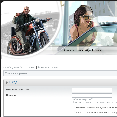
Gtalark.com
•
FAQ
•
Поиск
Сообщения без ответов
|
Активные темы
Список форумов
Вход
Имя пользователя:
Пароль:
Забыли пароль?
Повторно выслать письмо для акти
Автоматически входить при ка
Скрыть моё пребывание на конф