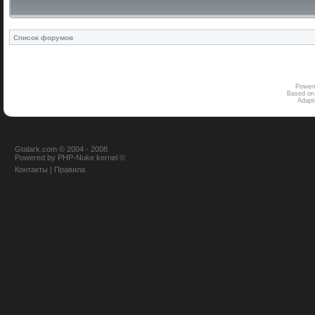
Список форумов
Power
Based on
Adap
Gtalark.com © 2004 - 2008
Powered
by
PHP-Nuke
kernel
©
Контакты
|
Правила